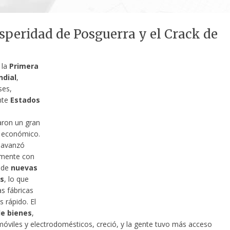
speridad de Posguerra y el Crack de
 la
Primera
ndial
,
ses,
nte
Estados
ron un gran
 económico.
a avanzó
vamente con
 de
nuevas
s
, lo que
as fábricas
 rápido. El
e bienes
,
viles y electrodomésticos, creció, y la gente tuvo más acceso