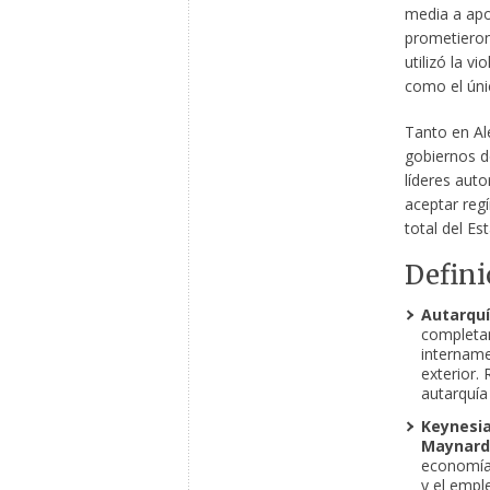
media a ap
prometieron 
utilizó la v
como el únic
Tanto en Ale
gobiernos d
líderes auto
aceptar reg
total del Es
Defini
Autarquí
complet
intername
exterior.
autarquía
Keynesi
Maynard
economía,
y el empl