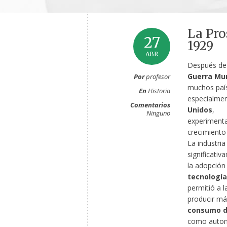
La Pro
27
1929
ABR
Después de
Guerra Mu
Por
profesor
muchos paí
En
Historia
especialme
Comentarios
Unidos
,
Ninguno
experimenta
crecimiento
La industri
significati
la adopción
tecnología
permitió a l
producir más
consumo d
como automó