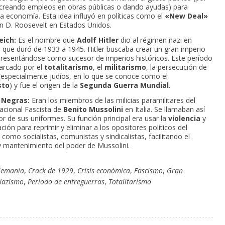
creando empleos en obras públicas o dando ayudas) para
 la economía. Esta idea influyó en políticas como el
«New Deal»
in D. Roosevelt en Estados Unidos.
eich:
Es el nombre que
Adolf Hitler
dio al régimen nazi en
 que duró de 1933 a 1945. Hitler buscaba crear un gran imperio
resentándose como sucesor de imperios históricos. Este período
arcado por el
totalitarismo
, el
militarismo
, la persecución de
(especialmente judíos, en lo que se conoce como el
sto
) y fue el origen de la
Segunda Guerra Mundial
.
 Negras:
Eran los miembros de las milicias paramilitares del
acional Fascista de
Benito Mussolini
en Italia. Se llamaban así
or de sus uniformes. Su función principal era usar la
violencia
y
ación para reprimir y eliminar a los opositores políticos del
como socialistas, comunistas y sindicalistas, facilitando el
 mantenimiento del poder de Mussolini.
lemania
,
Crack de 1929
,
Crisis económica
,
Fascismo
,
Gran
Nazismo
,
Periodo de entreguerras
,
Totalitarismo