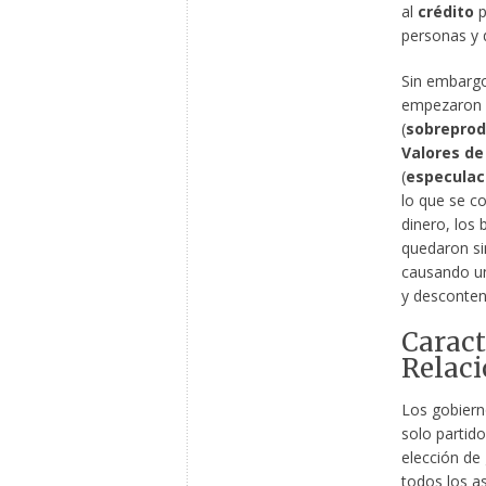
al
crédito
p
personas y 
Sin embargo
empezaron a
(
sobreprod
Valores de
(
especulac
lo que se 
dinero, los 
quedaron si
causando 
y desconten
Caract
Relaci
Los gobier
solo partido 
elección de
todos los as