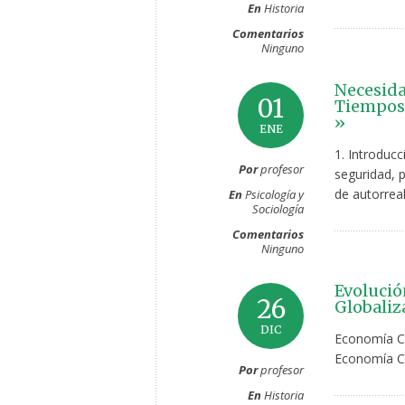
En
Historia
Comentarios
Ninguno
Necesida
01
Tiempos 
»
ENE
1. Introducc
Por
profesor
seguridad, p
de autorreal
En
Psicología y
Sociología
Comentarios
Ninguno
Evolució
26
Globaliz
DIC
Economía C
Economía C
Por
profesor
En
Historia