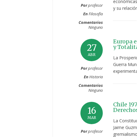
económicas 
Por
profesor
y su relació
En
Filosofía
Comentarios
Ninguno
Europa e
27
y Totali
ABR
La Prosperi
Guerra Mund
Por
profesor
experimenta
En
Historia
Comentarios
Ninguno
Chile 19
16
Derecho
MAR
La Constitu
Jaime Guzmán
Por
profesor
gremialismo