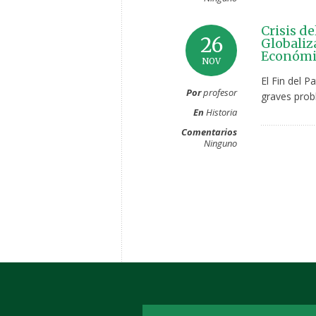
Crisis d
26
Globaliz
Económic
NOV
El Fin del 
Por
profesor
graves prob
En
Historia
Comentarios
Ninguno