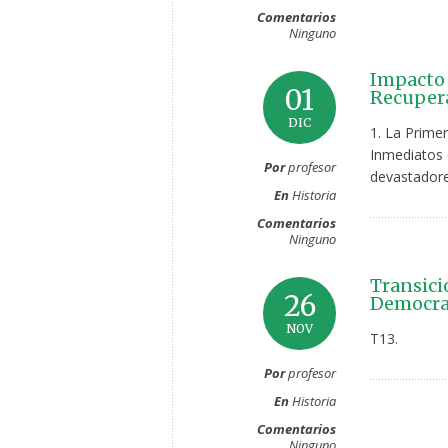
Comentarios
Ninguno
Impacto 
01
Recuper
DIC
1. La Prime
Inmediatos 
Por
profesor
devastadore
En
Historia
Comentarios
Ninguno
Transici
26
Democra
NOV
T13.
Por
profesor
En
Historia
Comentarios
Ninguno