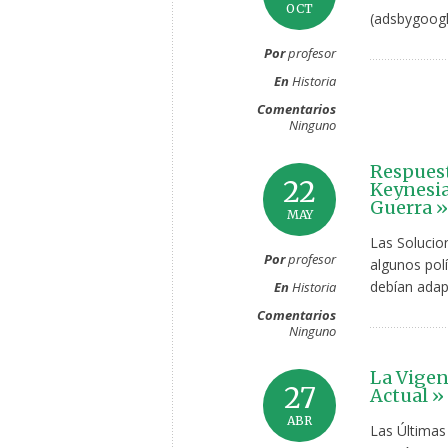
OCT
(adsbygoogl
Por
profesor
En
Historia
Comentarios
Ninguno
Respuest
22
Keynesia
Guerra »
MAY
Las Solucion
Por
profesor
algunos polí
debían adap
En
Historia
Comentarios
Ninguno
La Vigen
27
Actual »
ABR
Las Últimas 