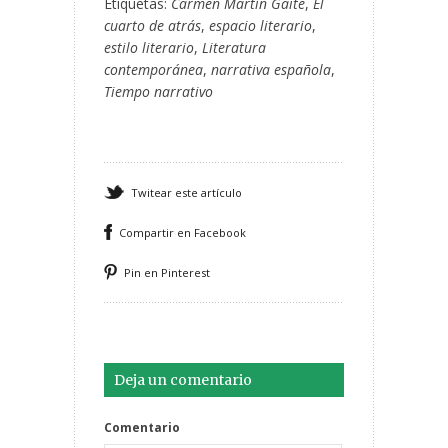
Etiquetas:
Carmen Martín Gaite
,
El
cuarto de atrás
,
espacio literario
,
estilo literario
,
Literatura
contemporánea
,
narrativa española
,
Tiempo narrativo
Twitear este artículo
Compartir en Facebook
Pin en Pinterest
Deja un comentario
Comentario