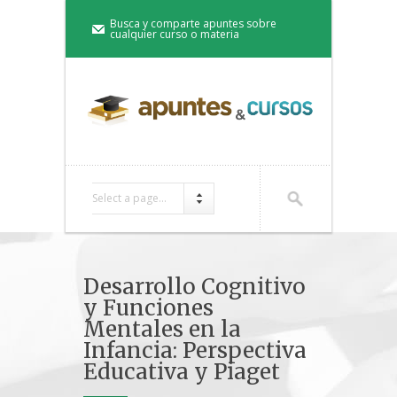
Busca y comparte apuntes sobre
cualquier curso o materia
Select a page...
Desarrollo Cognitivo
y Funciones
Mentales en la
Infancia: Perspectiva
Educativa y Piaget