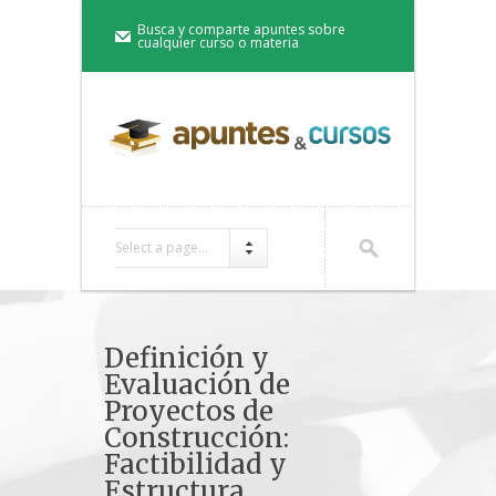
Busca y comparte apuntes sobre
cualquier curso o materia
Select a page...
Definición y
Evaluación de
Proyectos de
Construcción:
Factibilidad y
Estructura