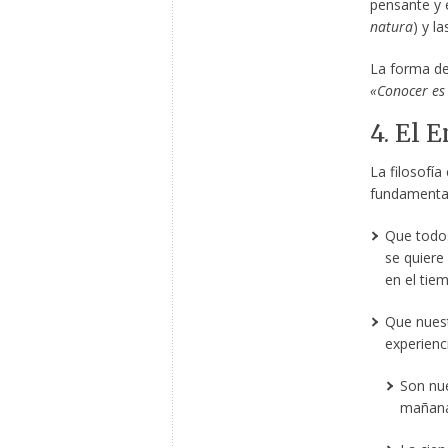
pensante y 
natura
) y l
La forma de
«Conocer es
4. El 
La filosofía
fundamenta
Que todos
se quiere
en el tie
Que nuest
experienci
Son nue
mañana 