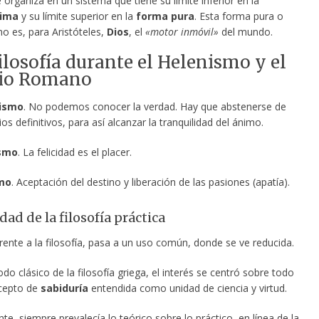
organiza en un sistema que tiene su límite inferior en la
rima
y su límite superior en la
forma pura
. Esta forma pura o
o es, para Aristóteles,
Dios
, el
«motor inmóvil»
del mundo.
Filosofía durante el Helenismo y el
io Romano
cismo
. No podemos conocer la verdad. Hay que abstenerse de
ios definitivos, para así alcanzar la tranquilidad del ánimo.
ísmo
. La felicidad es el placer.
mo
. Aceptación del destino y liberación de las pasiones (apatía).
dad de la filosofía práctica
erente a la filosofía, pasa a un uso común, donde se ve reducida.
odo clásico de la filosofía griega, el interés se centró sobre todo
ncepto de
sabiduría
entendida como unidad de ciencia y virtud.
te, siempre prevalecía lo teórico sobre lo práctico, en línea de la