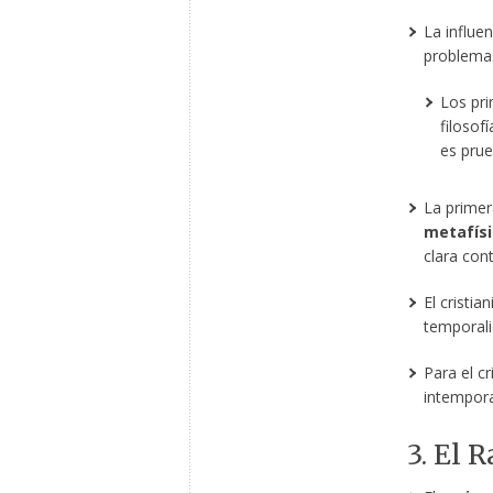
La influe
problemas
Los pri
filosof
es prue
La primer
metafísi
clara cont
El cristi
temporalid
Para el c
intemporal
3. El 