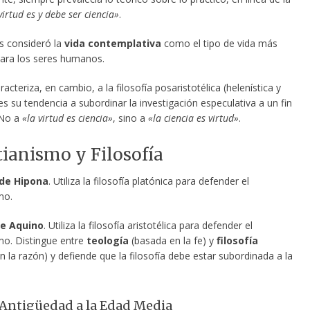
virtud es y debe ser ciencia»
.
es consideró la
vida contemplativa
como el tipo de vida más
ara los seres humanos.
acteriza, en cambio, a la filosofía posaristotélica (helenística y
s su tendencia a subordinar la investigación especulativa a un fin
 No a
«la virtud es ciencia»
, sino a
«la ciencia es virtud»
.
stianismo y Filosofía
de Hipona
. Utiliza la filosofía platónica para defender el
mo.
e Aquino
. Utiliza la filosofía aristotélica para defender el
smo. Distingue entre
teología
(basada en la fe) y
filosofía
n la razón) y defiende que la filosofía debe estar subordinada a la
a Antigüedad a la Edad Media