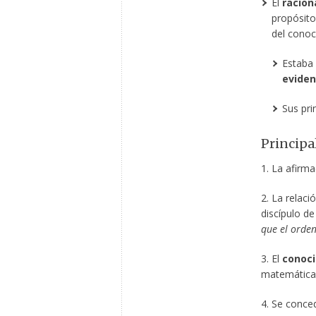
El
racion
propósito
del conoc
Estaba
eviden
Sus pri
Principal
1. La afirma
2. La relaci
discípulo de
que el orden
3. El
conoci
matemática
4. Se conce