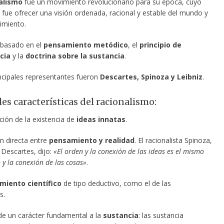
alismo
fue un movimiento revolucionario para su época, cuyo
 fue ofrecer una visión ordenada, racional y estable del mundo y
imiento.
 basado en el
pensamiento metódico
, el
principio de
cia
y la
doctrina sobre la sustancia
.
ncipales representantes fueron
Descartes, Spinoza y Leibniz
.
es características del racionalismo:
ción de la existencia de
ideas innatas
.
ón directa entre
pensamiento y realidad
. El racionalista Spinoza,
 Descartes, dijo:
«El orden y la conexión de las ideas es el mismo
 y la conexión de las cosas»
.
miento científico
de tipo deductivo, como el de las
s.
de un carácter fundamental a la
sustancia
: las sustancia