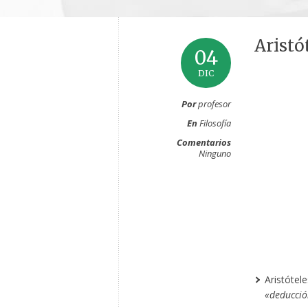
Aristó
04
DIC
Por
profesor
En
Filosofía
Comentarios
Ninguno
Aristótel
«deducció