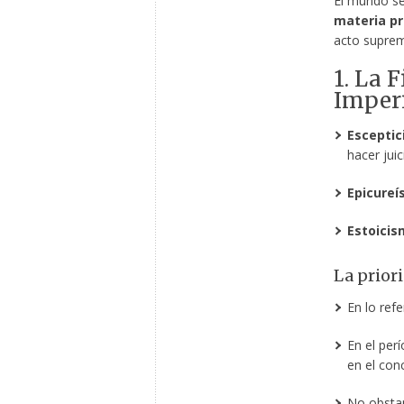
El mundo se 
materia p
acto suprem
1. La 
Imper
Escepti
hacer juic
Epicure
Estoicis
La priori
En lo ref
En el perí
en el co
No obstan