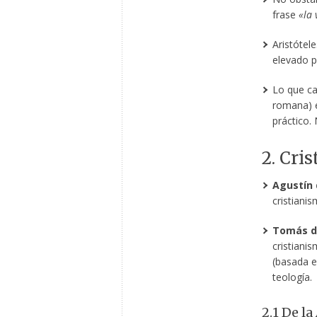
frase
«la 
Aristótel
elevado p
Lo que car
romana) e
práctico.
2. Cri
Agustín 
cristianis
Tomás d
cristiani
(basada e
teología.
2.1 De l