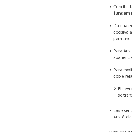
Concibe 
fundamen
Da una ex
decisiva 
permanent
Para Arist
apariencia
Para expl
doble rel
El deve
se tran
Las esenc
Aristótele