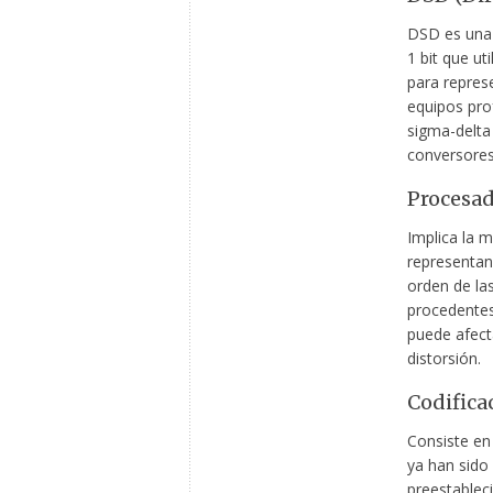
DSD es una 
1 bit que ut
para represe
equipos pro
sigma-delta 
conversore
Procesad
Implica la m
representan 
orden de la
procedentes 
puede afecta
distorsión.
Codifica
Consiste en 
ya han sido
preestablec