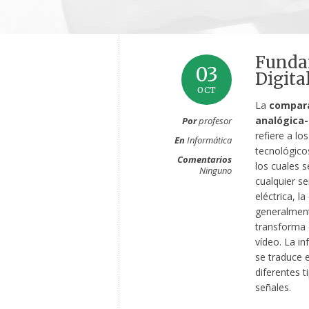
Fundam
03
Digita
OCT
La
compar
analógica-
Por
profesor
refiere a lo
En
Informática
tecnológico
Comentarios
los cuales s
Ninguno
cualquier se
eléctrica, la
generalmen
transforma 
vídeo. La i
se traduce 
diferentes t
señales.