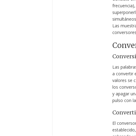
frecuencia)
superponerl
simultáneos 
Las muestra
conversores
Conver
Convers
Las palabra
a convertir 
valores se 
los convers
y apagar un
pulso con l
Converti
El conversor
establecido,