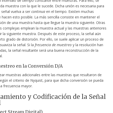
 intervalo de tiempo constante entre muestras. Para ello, se
ada muestra con la que le sucede. Dicha unión es necesaria para
 señal vuelva a ser
continua
en el tiempo. Existen muchas
e hacen esto posible. La más sencilla consiste en mantener el
sión de una muestra hasta que llegue la muestra siguiente. Otras
s complejas emplean la muestra actual y las muestras anteriores
ir la siguiente muestra. Después de este proceso, la señal aún
rto grado de distorsión. Por ello, se suele aplicar un proceso de
suaviza la señal. Si la
frecuencia de muestreo
y la resolución han
das, la señal resultante será una buena reconstrucción de la
l.
streo en la Conversión D/A
ear muestras adicionales entre las muestras que resultaron de
egún el criterio de Nyquist, para que dicha conversión se pueda
na frecuencia mayor.
amiento y Codificación de la Señal
l
ect Stream Digital)