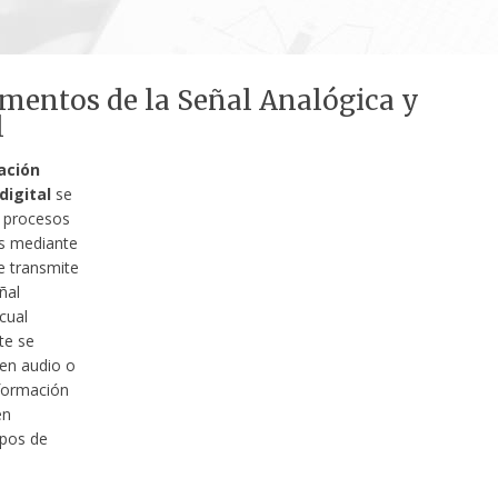
entos de la Señal Analógica y
l
ación
digital
se
s procesos
s mediante
e transmite
ñal
 cual
te se
en audio o
nformación
en
ipos de