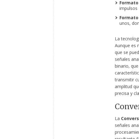
Formato 
impulsos e
Formato 
unos, don
La tecnolog
Aunque es m
que se puede
señales anal
binario, qu
característi
transmitir c
amplitud qu
precisa y cla
Conver
La
Convers
señales anal
procesamient
resultante (