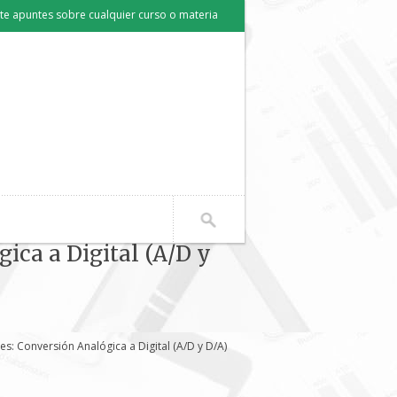
e apuntes sobre cualquier curso o materia
ica a Digital (A/D y
s: Conversión Analógica a Digital (A/D y D/A)