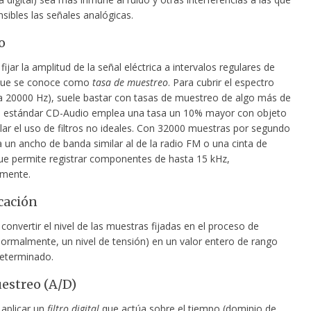
sibles las señales analógicas.
o
fijar la amplitud de la señal eléctrica a intervalos regulares de
 que se conoce como
tasa de muestreo
. Para cubrir el espectro
 a 20000 Hz), suele bastar con tasas de muestreo de algo más de
l estándar CD-Audio emplea una tasa un 10% mayor con objeto
ar el uso de filtros no ideales. Con 32000 muestras por segundo
 un ancho de banda similar al de la radio FM o una cinta de
que permite registrar componentes de hasta 15 kHz,
mente.
cación
convertir el nivel de las muestras fijadas en el proceso de
ormalmente, un nivel de tensión) en un valor entero de rango
determinado.
estreo (A/D)
 aplicar un
filtro digital
que actúa sobre el tiempo (dominio de