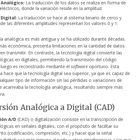
Analógico:
La traducción de los datos se realiza en forma de
léctricos, donde la variación reside en la amplitud.
Digital:
La traducción se hace al sistema binario de ceros y
de las diferentes amplitudes representan los valores 0 y 1.
ía analógica es más antigua y se ha utilizado durante décadas.
ás económica, presenta limitaciones en la cantidad de datos
n transmitir. En contraste, la tecnología digital convierte las
ógicas en digitales, permitiendo la transmisión del código
e luego es reconstruido mediante el
software
oportuno. Esta
ca hace que la tecnología digital sea superior, ya que es capaz de
ualquier tipo de información sin las pérdidas o variaciones de
e acarreaba la tecnología analógica, resultando siempre más
ra.
sión Analógica a Digital (CAD)
ión A/D
(CAD) o digitalización consiste en la transcripción de
ógicas en señales digitales, con el propósito de facilitar su
o (codificación, compresión, etc.) y hacer que la señal
la digital) sea más inmune al ruido y otras interferencias a las que