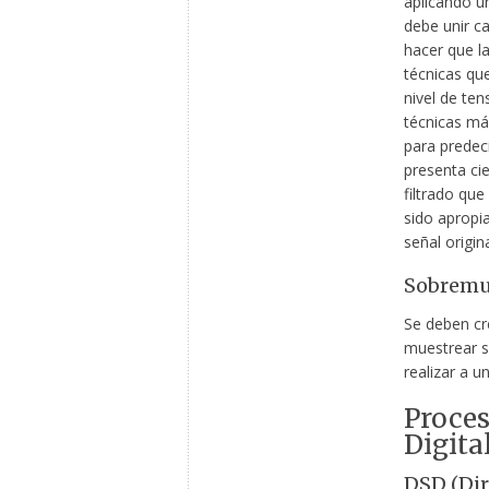
aplicando un
debe unir c
hacer que la
técnicas qu
nivel de ten
técnicas má
para predec
presenta cie
filtrado que 
sido apropia
señal origina
Sobremue
Se deben cr
muestrear s
realizar a u
Proces
Digita
DSD (Dir