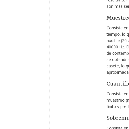
son más sen
Muestre
Consiste en 
tiempo, lo
audible (20
40000 Hz. E
de contempl
se obtendría
casete, lo 
aproximada
Cuantifi
Consiste en 
muestreo (n
finito y pre
Sobremu
Consiste en