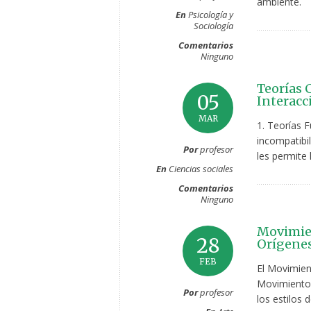
ambiente.
En
Psicología y
Sociología
Comentarios
Ninguno
Teorías 
05
Interacc
MAR
1. Teorías F
incompatibil
Por
profesor
les permite 
En
Ciencias sociales
Comentarios
Ninguno
Movimien
28
Orígenes
FEB
El Movimien
Movimiento 
Por
profesor
los estilos 