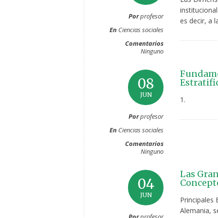
institucion
Por
profesor
es decir, a 
En
Ciencias sociales
Comentarios
Ninguno
Fundamen
08
Estratifi
JUN
1.
Por
profesor
En
Ciencias sociales
Comentarios
Ninguno
Las Gran
04
Concepto
JUN
Principales
Alemania, se
Por
profesor