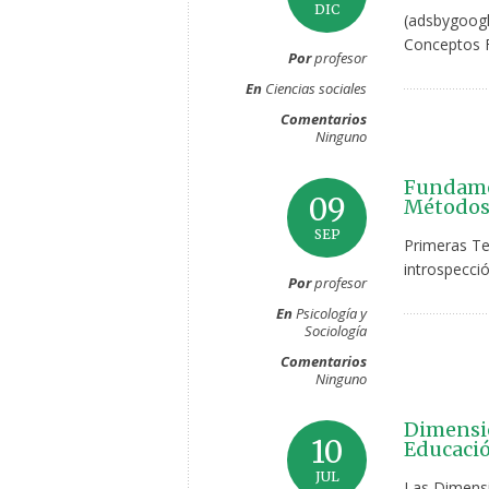
DIC
(adsbygoogl
Conceptos F
Por
profesor
En
Ciencias sociales
Comentarios
Ninguno
Fundamen
09
Métodos 
SEP
Primeras Te
introspecció
Por
profesor
En
Psicología y
Sociología
Comentarios
Ninguno
Dimensio
10
Educació
JUL
Las Dimensio