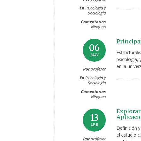
En
Psicología y
Sociología
Comentarios
Ninguno
Principal
06
Estructural
MAY
psicología, 
en la univer
Por
profesor
En
Psicología y
Sociología
Comentarios
Ninguno
Exploran
13
Aplicaci
ABR
Definición y
el estudio c
Por
profesor