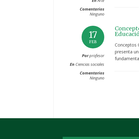
En
Arte
Comentarios
Ninguno
Concepto
17
Educació
FEB
Conceptos C
presenta un
Por
profesor
fundamental
En
Ciencias sociales
Comentarios
Ninguno