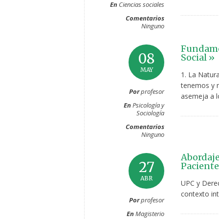
En
Ciencias sociales
Comentarios
Ninguno
Fundamen
08
Social »
MAY
1. La Natur
tenemos y n
Por
profesor
asemeja a l
En
Psicología y
Sociología
Comentarios
Ninguno
Abordaje
27
Paciente
ABR
UPC y Derec
contexto int
Por
profesor
En
Magisterio