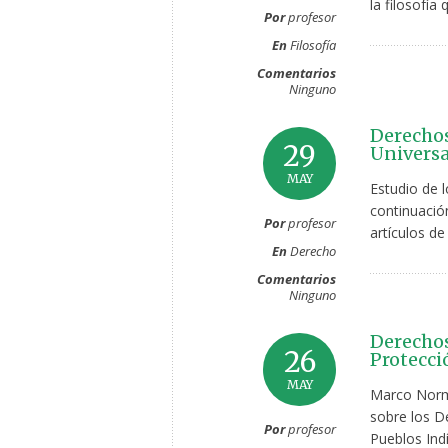
la filosofía 
Por
profesor
En
Filosofía
Comentarios
Ninguno
Derecho
29
Universa
MAY
Estudio de 
continuació
Por
profesor
artículos de
En
Derecho
Comentarios
Ninguno
Derechos
26
Protecci
MAY
Marco Norma
sobre los D
Por
profesor
Pueblos Ind