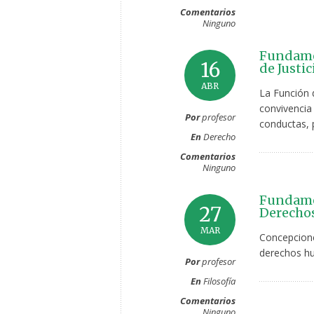
Comentarios
Ninguno
Fundamen
16
de Justic
ABR
La Función d
convivencia
Por
profesor
conductas, 
En
Derecho
Comentarios
Ninguno
Fundame
27
Derecho
MAR
Concepcion
derechos hu
Por
profesor
En
Filosofía
Comentarios
Ninguno