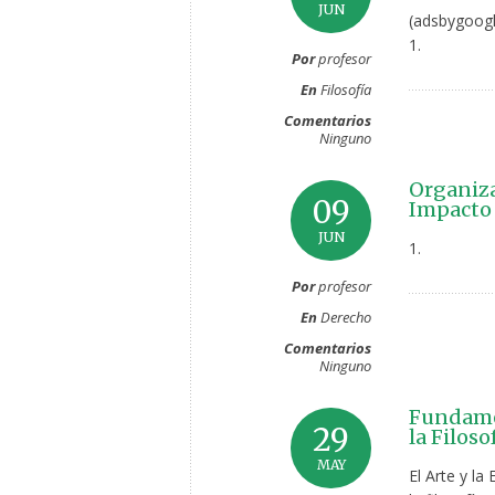
JUN
(adsbygoogl
1.
Por
profesor
En
Filosofía
Comentarios
Ninguno
Organiza
09
Impacto 
JUN
1.
Por
profesor
En
Derecho
Comentarios
Ninguno
Fundamen
29
la Filoso
MAY
El Arte y la