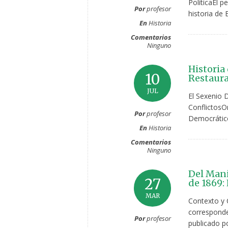
PolíticaEl 
Por
profesor
historia de 
En
Historia
Comentarios
Ninguno
Historia
10
Restaurac
JUL
El Sexenio 
ConflictosO
Por
profesor
Democrático
En
Historia
Comentarios
Ninguno
Del Mani
27
de 1869:
MAR
Contexto y 
corresponde
Por
profesor
publicado po