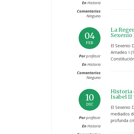
En
Historia
Comentarios
Ninguno
La Regen
04
Sexenio 
FEB
El Sexenio 
Amadeo I (1
Por
profesor
Constitució
En
Historia
Comentarios
Ninguno
Historia
10
Isabel II
DIC
El Sexenio 
mediados de 
Por
profesor
profunda cr
En
Historia