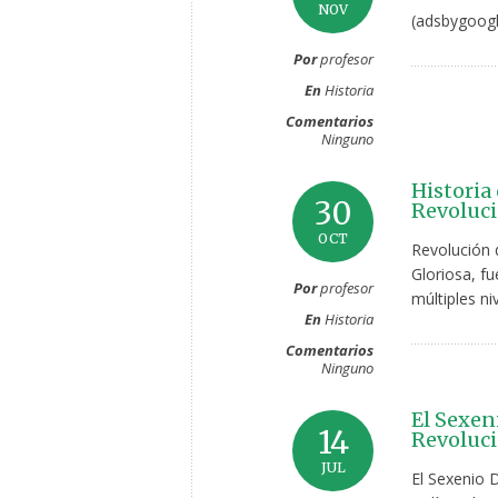
NOV
(adsbygoogl
Por
profesor
En
Historia
Comentarios
Ninguno
Historia 
30
Revoluci
OCT
Revolución 
Gloriosa, f
Por
profesor
múltiples ni
En
Historia
Comentarios
Ninguno
El Sexen
14
Revoluci
JUL
El Sexenio 