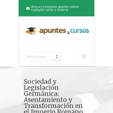
Busca y comparte apuntes sobre
cualquier curso o materia
Select a page...
Sociedad y
Legislación
Germánica:
Asentamiento y
Transformación en
el Imperio Romano