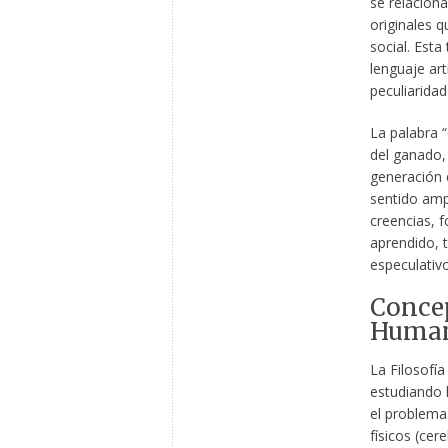
se relacion
originales q
social. Esta
lenguaje ar
peculiaridad
La palabra “c
del ganado,
generación e
sentido ampl
creencias, f
aprendido, 
especulativo
Concep
Human
La Filosofí
estudiando 
el problema
físicos (cer