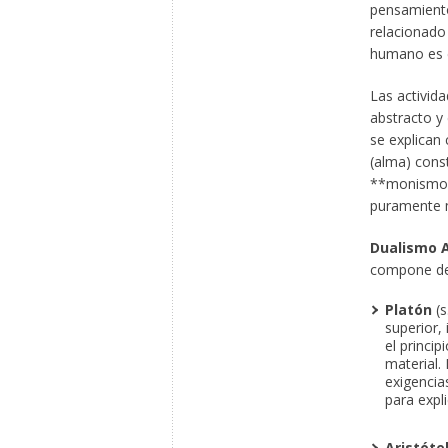
pensamiento
relacionado 
humano es e
Las activid
abstracto y
se explican 
(alma) const
**monismo a
puramente ma
Dualismo A
compone de
Platón
(s
superior, 
el princip
material.
exigencias
para expl
Aristóte