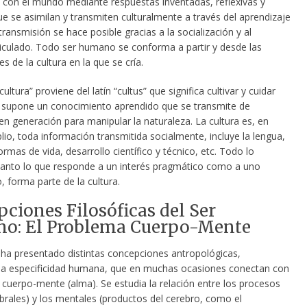
a con el mundo mediante respuestas inventadas, reflexivas y
ue se asimilan y transmiten culturalmente a través del aprendizaje
 transmisión se hace posible gracias a la socialización y al
ticulado. Todo ser humano se conforma a partir y desde las
es de la cultura en la que se cría.
ultura” proviene del latín “cultus” que significa cultivar y cuidar
 supone un conocimiento aprendido que se transmite de
n generación para manipular la naturaleza. La cultura es, en
io, toda información transmitida socialmente, incluye la lengua,
ormas de vida, desarrollo científico y técnico, etc. Todo lo
tanto lo que responde a un interés pragmático como a uno
, forma parte de la cultura.
ciones Filosóficas del Ser
o: El Problema Cuerpo-Mente
a ha presentado distintas concepciones antropológicas,
la especificidad humana, que en muchas ocasiones conectan con
 cuerpo-mente (alma). Se estudia la relación entre los procesos
ebrales) y los mentales (productos del cerebro, como el