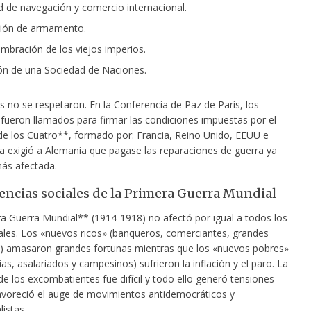
ad de navegación y comercio internacional.
ción de armamento.
bración de los viejos imperios.
ón de una Sociedad de Naciones.
s no se respetaron. En la Conferencia de Paz de París, los
fueron llamados para firmar las condiciones impuestas por el
e los Cuatro**, formado por: Francia, Reino Unido, EEUU e
cia exigió a Alemania que pagase las reparaciones de guerra ya
más afectada.
ncias sociales de la Primera Guerra Mundial
a Guerra Mundial** (1914-1918) no afectó por igual a todos los
ales. Los «nuevos ricos» (banqueros, comerciantes, grandes
s) amasaron grandes fortunas mientras que los «nuevos pobres»
as, asalariados y campesinos) sufrieron la inflación y el paro. La
de los excombatientes fue difícil y todo ello generó tensiones
favoreció el auge de movimientos antidemocráticos y
listas.