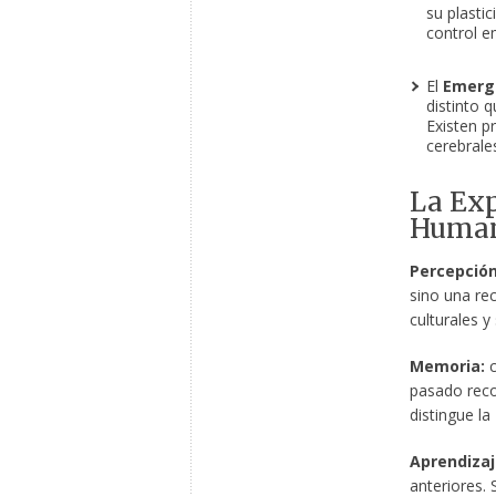
su plastic
control e
El
Emerg
distinto 
Existen p
cerebrale
La Exp
Huma
Percepción
sino una rec
culturales y
Memoria:
c
pasado reco
distingue l
Aprendizaj
anteriores. 