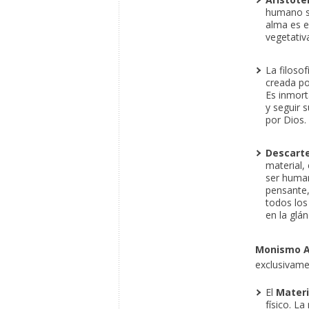
humano se
alma es el
vegetativa
La filosof
creada po
Es inmorta
y seguir 
por Dios.
Descart
material, 
ser human
pensante,
todos los 
en la glán
Monismo A
exclusivamen
El
Materi
físico. L