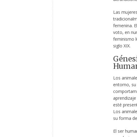
Las mujeres
tradicional
femenina. E
voto, en nu
feminismo l
siglo XIX.
Génesi
Humana
Los animale
entorno, su 
comportamie
aprendizaje
esté presen
Los animale
su forma de
El ser human