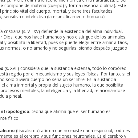
 compone de materia (cuerpo) y forma (esencia o alma). Este
 principio vital del cuerpo, mortal, y tiene tres facultades:
, sensitiva e intelectiva (la específicamente humana).
ía cristiana (s. V –XV) defiende la existencia del alma individual,
r Dios, que nos hace humanos y nos distingue de los animales.
l y posibilita la libertad, pues se puede elegir entre amar a Dios,
sus normas, o no amarlo y no seguirlas, siendo después juzgado
es
(s. XVII) considera que la sustancia extensa, todo lo corpóreo
está regido por el mecanicismo y sus leyes físicas. Por tanto, si el
o solo tuviera cuerpo no sería un ser libre. Es la sustancia
 el alma inmortal y propia del sujeto humano, la que posibilita
procesos mentales, la inteligencia y la libertad, relacionándose
dula pineal.
ntropológico:
teoría que afirma que el ser humano es
te físico.
alismo
(fisicalismo) afirma que no existe nada espiritual, todo es
a mente es el cerebro y sus funciones neuronales. Es el cerebro y