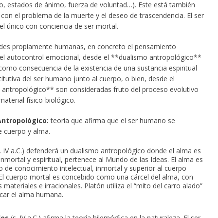
, estados de ánimo, fuerza de voluntad…). Este está también
con el problema de la muerte y el deseo de trascendencia. El ser
l único con conciencia de ser mortal.
ades propiamente humanas, en concreto el pensamiento
 el autocontrol emocional, desde el **dualismo antropológico**
como consecuencia de la existencia de una sustancia espiritual
itutiva del ser humano junto al cuerpo, o bien, desde el
ntropológico** son consideradas fruto del proceso evolutivo
terial físico-biológico.
ntropológico:
teoría que afirma que el ser humano se
 cuerpo y alma.
. IV a.C.) defenderá un dualismo antropológico donde el alma es
inmortal y espiritual, pertenece al Mundo de las Ideas. El alma es
io de conocimiento intelectual, inmortal y superior al cuerpo
 El cuerpo mortal es concebido como una cárcel del alma, con
 materiales e irracionales. Platón utiliza el “mito del carro alado”
icar el alma humana.
les
(s. IV a.C.) afirma la teoría hilemórfica en la naturaleza. El ser