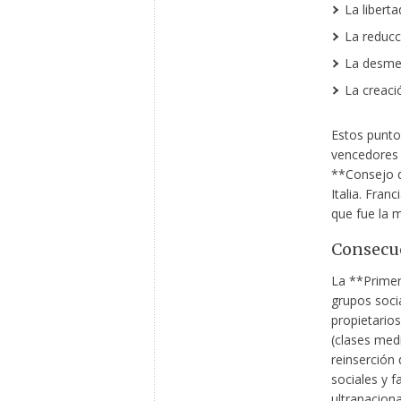
La libert
La reduc
La desmem
La creaci
Estos
punto
vencedores 
**Consejo d
Italia. Fran
que fue la 
Consecue
La **Primer
grupos soci
propietario
(clases medi
reinserción 
sociales y 
ultranaciona