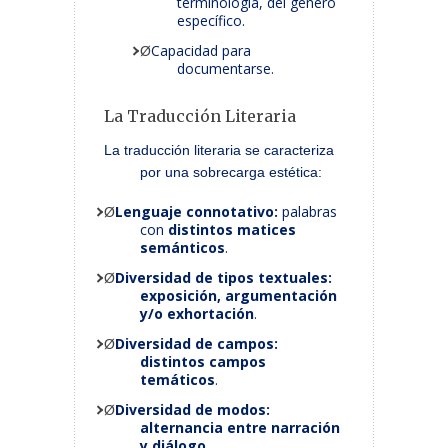
terminología, del género
específico.
Capacidad para
Ø
documentarse.
La Traducción Literaria
La traducción literaria se caracteriza
por una sobrecarga estética:
Lenguaje connotativo:
palabras
Ø
con
distintos matices
semánticos
.
Diversidad de tipos textuales:
Ø
exposición, argumentación
y/o exhortación
.
Diversidad de campos:
Ø
distintos campos
temáticos
.
Diversidad de modos:
Ø
alternancia entre narración
y diálogo
.