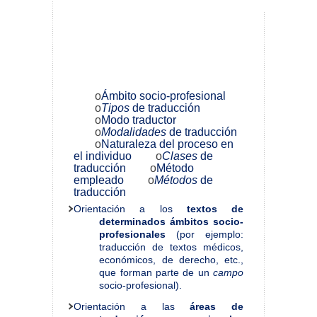
Categorías de Clasificación
Variedades de Traducción
o
Ámbito socio-profesional
o
Tipos
de traducción
o
Modo traductor
o
Modalidades
de traducción
o
Naturaleza del proceso en
el individuo
o
Clases
de
traducción
o
Método
empleado
o
Métodos
de
traducción
Orientación a los
textos de
determinados ámbitos socio-
profesionales
(por ejemplo:
traducción de textos médicos,
económicos, de derecho, etc.,
que forman parte de un
campo
socio-profesional).
Orientación a las
áreas de