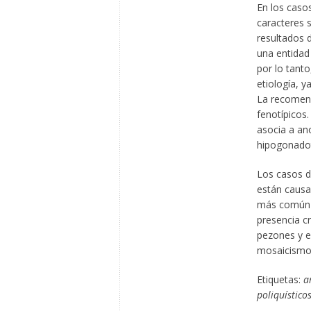
En los caso
caracteres s
resultados d
una entidad
por lo tanto
etiología, ya
La recomend
fenotípicos
asocia a an
hipogonadot
Los casos d
están causa
más común d
presencia c
pezones y e
mosaicismo
Etiquetas:
a
poliquístico