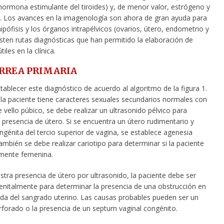
hormona estimulante del tiroides) y, de menor valor, estrógeno y
 Los avances en la imagenología son ahora de gran ayuda para
ipófisis y los órganos intrapélvicos (ovarios, útero, endometrio y
sten rutas diagnósticas que han permitido la elaboración de
iles en la clínica.
REA PRIMARIA
ablecer este diagnóstico de acuerdo al algoritmo de la figura 1.
 la paciente tiene caracteres sexuales secundarios normales con
 vello púbico, se debe realizar un ultrasonido pélvico para
 presencia de útero. Si se encuentra un útero rudimentario y
génita del tercio superior de vagina, se establece agenesia
ambién se debe realizar cariotipo para determinar si la paciente
mente femenina.
tra presencia de útero por ultrasonido, la paciente debe ser
enitalmente para determinar la presencia de una obstrucción en
lida del sangrado uterino. Las causas probables pueden ser un
forado o la presencia de un septum vaginal congénito.