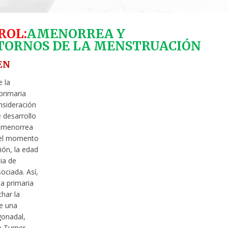
ROL:
AMENORREA Y
TORNOS DE LA MENSTRUACIÓN
EN
e la
primaria
sideración
 desarrollo
 amenorrea
 el momento
ión, la edad
cia de
ociada. Así,
a primaria
har la
de una
gonadal,
 Turner,