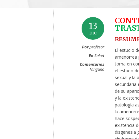
CONT
13
TRAS
DIC
RESUM
Por
profesor
El estudio d
En
Salud
amenorrea 
toma en con
Comentarios
Ninguno
el estado de
sexual y la
secundaria
de su aparic
y la existen
patología as
la amenorre
hace sospec
existencia 
disgenesia 
síndrome de