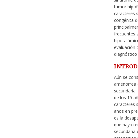
tumor hipofi
caracteres 
congénita d
principalme
frecuentes s
hipotalámico
evaluación 
diagnóstico
INTROD
Aún se conse
amenorrea d
secundaria.
de los 15 añ
caracteres s
años en pres
es la desap
que haya te
secundaria 