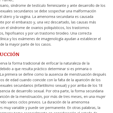
sario, síndrome de testículo feminizante y ante desarrollo de los
sexuales secundarios se debe sospechar una malformación
el útero y la vagina. La amenorrea secundaria es causada
nte por el embarazo y, una vez descartado, las causas más
on el síndrome de ovarios poliquísticos, los trastornos
s, hipofisarios y por un trastorno tiroideo. Una correcta
clínica y los exámenes de imagenología ayudan a establecer el
 de la mayor parte de los casos.
UCCIÓN
rva la forma tradicional de enfocar la naturaleza de la
ebido a que resulta práctico determinar si es primaria o
 La primera se define como la ausencia de menstruación después
os de edad cuando coincide con la falta de la aparición de los
exuales secundarios (infantilismo sexual) y por arriba de los 18
encia de desarrollo sexual. Por otra parte, la forma secundaria
arición de la menstruación, por más de tres meses, en una mujer
nido varios ciclos previos. La duración de la amenorrea
es muy variable y puede ser permanente. En otras palabras, la