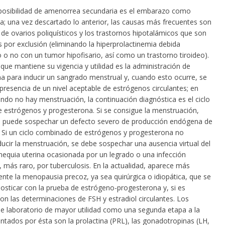
posibilidad de amenorrea secundaria es el embarazo como
ca; una vez descartado lo anterior, las causas más frecuentes son
de ovarios poliquísticos y los trastornos hipotalámicos que son
 por exclusión (eliminando la hiperprolactinemia debida
 o no con un tumor hipofisario, así como un trastorno tiroideo).
ue mantiene su vigencia y utilidad es la administración de
a para inducir un sangrado menstrual y, cuando esto ocurre, se
presencia de un nivel aceptable de estrógenos circulantes; en
ndo no hay menstruación, la continuación diagnóstica es el ciclo
 estrógenos y progesterona. Si se consigue la menstruación,
 puede sospechar un defecto severo de producción endógena de
 Si un ciclo combinado de estrógenos y progesterona no
ucir la menstruación, se debe sospechar una ausencia virtual del
inequia uterina ocasionada por un legrado o una infección
 más raro, por tuberculosis. En la actualidad, aparece más
nte la menopausia precoz, ya sea quirúrgica o idiopática, que se
osticar con la prueba de estrógeno-progesterona y, si es
on las determinaciones de FSH y estradiol circulantes. Los
 laboratorio de mayor utilidad como una segunda etapa a la
ientados por ésta son la prolactina (PRL), las gonadotropinas (LH,