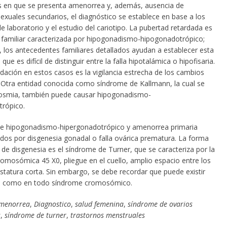
s en que se presenta amenorrea y, además, ausencia de
exuales secundarios, el diagnóstico se establece en base a los
e laboratorio y el estudio del cariotipo. La pubertad retardada es
 familiar caracterizada por hipogonadismo-hipogonadotrópico;
, los antecedentes familiares detallados ayudan a establecer esta
 que es difícil de distinguir entre la falla hipotalámica o hipofisaria.
ación en estos casos es la vigilancia estrecha de los cambios
. Otra entidad conocida como síndrome de Kallmann, la cual se
osmia, también puede causar hipogonadismo-
rópico.
e hipogonadismo-hipergonadotrópico y amenorrea primaria
dos por disgenesia gonadal o falla ovárica prematura. La forma
e disgenesia es el síndrome de Turner, que se caracteriza por la
romosómica 45 X0, pliegue en el cuello, amplio espacio entre los
statura corta. Sin embargo, se debe recordar que puede existir
 como en todo síndrome cromosómico.
menorrea
,
Diagnostico
,
salud femenina
,
síndrome de ovarios
s
,
síndrome de turner
,
trastornos menstruales