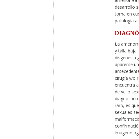
amenorrea p
desarrollo 
toma en cue
patología a
DIAGNÓ
La amenorre
y talla baja
disgenesia 
aparente un
antecedente
cirugía y/o 
encuentra a
de vello sex
diagnóstico
raro, es que
sexuales se
malformació
confirmación
imagenologí