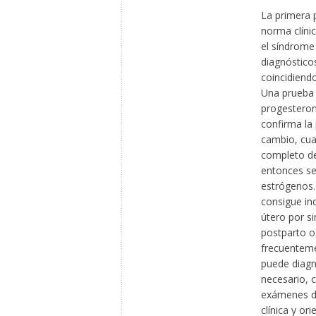
La primera 
norma clíni
el síndrome 
diagnósticos
coincidiendo
Una prueba q
progesteron
confirma la 
cambio, cua
completo de
entonces se
estrógenos.
consigue ind
útero por s
postparto o,
frecuenteme
puede diagn
necesario, c
exámenes de
clínica y or