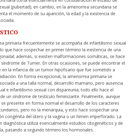
rimaria toma esencialmente en consideración el estado de
sexual (pubertad); en cambio, en la amenorrea secundaria se
nta el momento de su aparición, la edad y la existencia de
sociada.
STICO
a primaria frecuentemente se acompaña de infantilismo sexual
, lo que hace sospechar en primer término la existencia de una
gonadal; además, si existen malformaciones somáticas, se hace
 síndrome de Turner. En otras ocasiones, se puede encontrar el
 en la infancia de un tumor hipofisario que fue sometido a
radiación. En forma excepcional, la amenorrea primaria se
sociada a una talla normal, desarrollo mamario, pero ausencia
ual e infantilismo sexual con dispareunia; todo ello hace el
 de un síndrome de testículo feminizante. Finalmente, aunque
 se presente en forma normal el desarrollo de los caracteres
cundarios, pero no la menarquia, y esto hace sospechar una
n congénita del útero y la vagina o un himen imperforado. La
 diagnóstica utiliza esencialmente estudios citogenéticos y de
a, pasando a segundo término los hormonales.