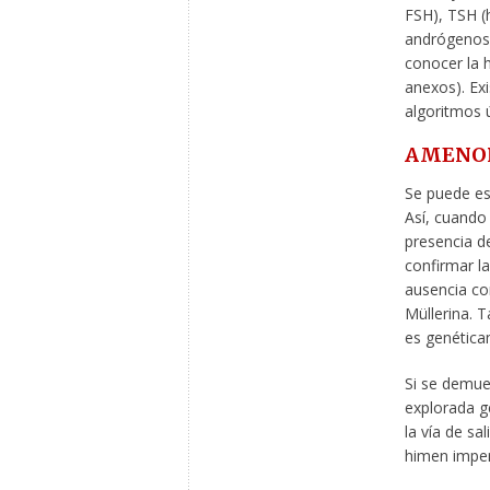
FSH), TSH (
andrógenos.
conocer la h
anexos). Exi
algoritmos út
AMENOR
Se puede est
Así, cuando
presencia de
confirmar la
ausencia con
Müllerina. T
es genética
Si se demues
explorada g
la vía de sa
himen imper