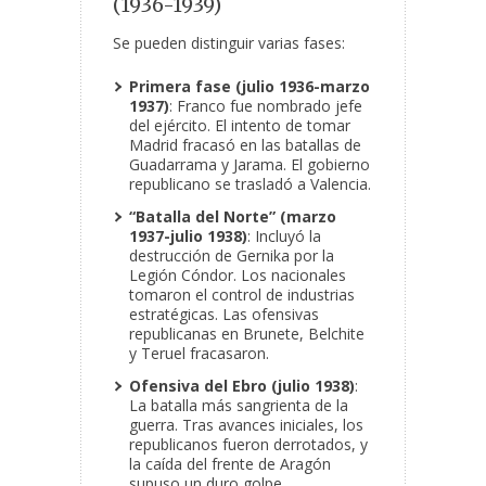
(1936-1939)
Se pueden distinguir varias fases:
Primera fase (julio 1936-marzo
1937)
: Franco fue nombrado jefe
del ejército. El intento de tomar
Madrid fracasó en las batallas de
Guadarrama y Jarama. El gobierno
republicano se trasladó a Valencia.
“Batalla del Norte” (marzo
1937-julio 1938)
: Incluyó la
destrucción de Gernika por la
Legión Cóndor. Los nacionales
tomaron el control de industrias
estratégicas. Las ofensivas
republicanas en Brunete, Belchite
y Teruel fracasaron.
Ofensiva del Ebro (julio 1938)
:
La batalla más sangrienta de la
guerra. Tras avances iniciales, los
republicanos fueron derrotados, y
la caída del frente de Aragón
supuso un duro golpe.