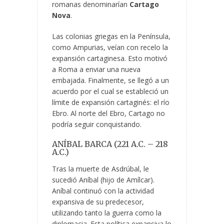
romanas denominarían
Cartago
Nova
.
Las colonias griegas en la Península,
como Ampurias, veían con recelo la
expansión cartaginesa. Esto motivó
a Roma a enviar una nueva
embajada. Finalmente, se llegó a un
acuerdo por el cual se estableció un
límite de expansión cartaginés: el río
Ebro. Al norte del Ebro, Cartago no
podría seguir conquistando.
ANÍBAL BARCA (221 A.C. – 218
A.C.)
Tras la muerte de Asdrúbal, le
sucedió Aníbal (hijo de Amílcar).
Aníbal continuó con la actividad
expansiva de su predecesor,
utilizando tanto la guerra como la
diplomacia. Esta política expansiva lo