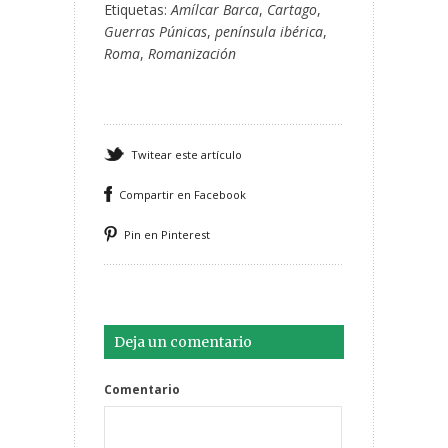
Etiquetas:
Amílcar Barca
,
Cartago
,
Guerras Púnicas
,
península ibérica
,
Roma
,
Romanización
Twitear este artículo
Compartir en Facebook
Pin en Pinterest
Deja un comentario
Comentario