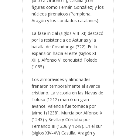
junto a Ordoño II), Castilla (con
figuras como Fernán González) y los
núcleos pirenaicos (Pamplona,
Aragón y los condados catalanes).
La fase inicial (siglos VIII–XI) destacó
por la resistencia de Asturias y la
batalla de Covadonga (722). En la
expansión hacia el este (siglos XI–
XIII), Alfonso VI conquistó Toledo
(1085).
Los almorávides y almohades
frenaron temporalmente el avance
cristiano. La victoria en las Navas de
Tolosa (1212) marcó un gran
avance. Valencia fue tomada por
Jaime I (1238), Murcia por Alfonso X
(1243) y Sevilla y Córdoba por
Fernando III (1236 y 1248). En el sur
(siglos XIV–XV) Castilla, Aragón y