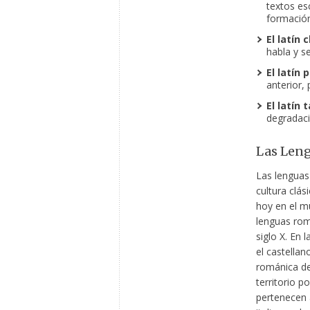
textos esc
formación
El latín c
habla y s
El latín p
anterior,
El latín t
degradaci
Las Leng
Las lenguas
cultura clás
hoy en el m
lenguas romá
siglo X. En 
el castellan
románica de
territorio p
pertenecen a