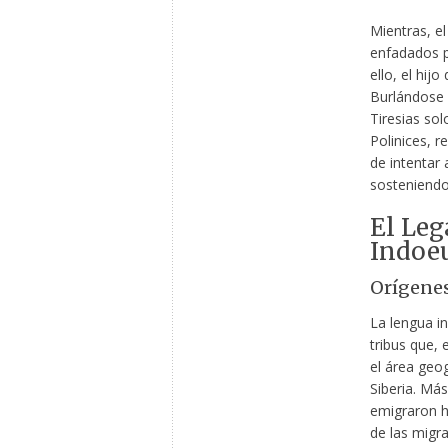
Mientras, el
enfadados 
ello, el hij
Burlándose 
Tiresias sol
Polinices, r
de intentar
sosteniendo
El Leg
Indoe
Orígenes
La lengua i
tribus que, 
el área geo
Siberia. Más
emigraron h
de las migr