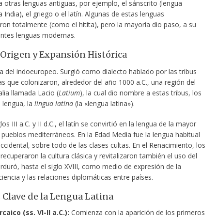
 otras lenguas antiguas, por ejemplo, el sánscrito (lengua
a India), el griego o el latín. Algunas de estas lenguas
on totalmente (como el hitita), pero la mayoría dio paso, a su
rentes lenguas modernas.
: Origen y Expansión Histórica
iva del indoeuropeo. Surgió como dialecto hablado por las tribus
s que colonizaron, alrededor del año 1000 a.C., una región del
alia llamada Lacio (
Latium
), la cual dio nombre a estas tribus, los
u lengua, la
lingua latina
(la «lengua latina»).
los III a.C. y II d.C., el latín se convirtió en la lengua de la mayor
s pueblos mediterráneos. En la Edad Media fue la lengua habitual
cidental, sobre todo de las clases cultas. En el Renacimiento, los
ecuperaron la cultura clásica y revitalizaron también el uso del
erduró, hasta el siglo XVIII, como medio de expresión de la
a ciencia y las relaciones diplomáticas entre países.
 Clave de la Lengua Latina
rcaico (ss. VI-II a.C.):
Comienza con la aparición de los primeros