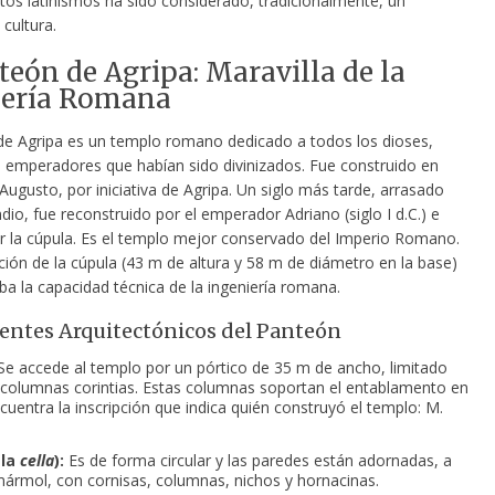
stos latinismos ha sido considerado, tradicionalmente, un
 cultura.
teón de Agripa: Maravilla de la
iería Romana
de Agripa es un templo romano dedicado a todos los dioses,
os emperadores que habían sido divinizados. Fue construido en
ugusto, por iniciativa de Agripa. Un siglo más tarde, arrasado
dio, fue reconstruido por el emperador Adriano (siglo I d.C.) e
ar la cúpula. Es el templo mejor conservado del Imperio Romano.
ción de la cúpula (43 m de altura y 58 m de diámetro en la base)
ba la capacidad técnica de la ingeniería romana.
ntes Arquitectónicos del Panteón
e accede al templo por un pórtico de 35 m de ancho, limitado
columnas corintias. Estas columnas soportan el entablamento en
cuentra la inscripción que indica quién construyó el templo: M.
(la
cella
):
Es de forma circular y las paredes están adornadas, a
ármol, con cornisas, columnas, nichos y hornacinas.