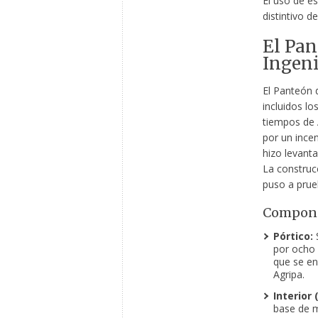
El uso de e
distintivo de
El Pan
Ingen
El Panteón 
incluidos l
tiempos de A
por un incen
hizo levant
La construc
puso a prue
Compone
Pórtico:
S
por ocho 
que se en
Agripa.
Interior 
base de m