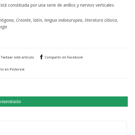
stá constituida por una serie de anillos y nervios verticales.
ntigona
,
Creonte
,
latín
,
lengua indoeuropea
,
literatura clásica
,
iega
Twitear este artículo
Compartir en Facebook
Pin en Pinterest
comentario