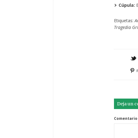
Cúpula:
E
Etiquetas:
A
Tragedia Gr
Deja un 
Comentario