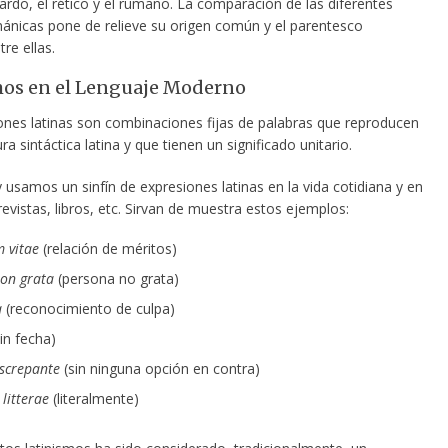
 sardo, el rético y el rumano. La comparación de las diferentes
ánicas pone de relieve su origen común y el parentesco
tre ellas.
mos en el Lenguaje Moderno
ones latinas son combinaciones fijas de palabras que reproducen
ra sintáctica latina y que tienen un significado unitario.
usamos un sinfín de expresiones latinas en la vida cotidiana y en
revistas, libros, etc. Sirvan de muestra estos ejemplos:
m vitae
(relación de méritos)
on grata
(persona no grata)
a
(reconocimiento de culpa)
in fecha)
screpante
(sin ninguna opción en contra)
litterae
(literalmente)