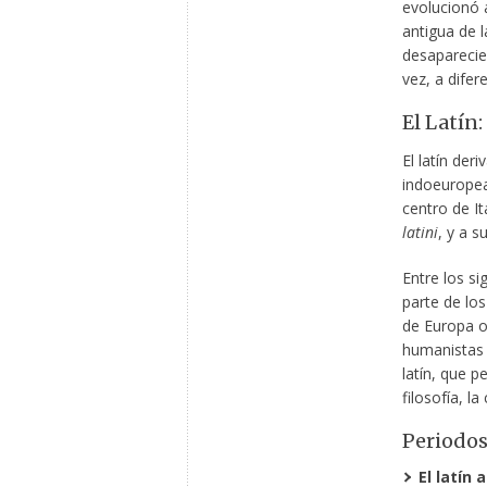
evolucionó a
antigua de l
desaparecier
vez, a dife
El Latín
El latín der
indoeuropea
centro de It
latini
, y a s
Entre los sig
parte de lo
de Europa oc
humanistas r
latín, que p
filosofía, l
Periodos
El latín a