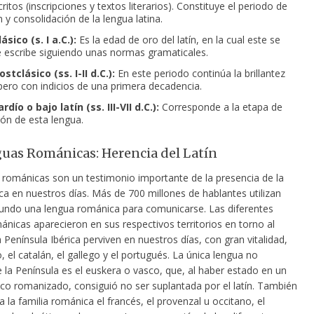
ritos (inscripciones y textos literarios). Constituye el periodo de
 y consolidación de la lengua latina.
lásico (s. I a.C.):
Es la edad de oro del latín, en la cual este se
e escribe siguiendo unas normas gramaticales.
ostclásico (ss. I-II d.C.):
En este periodo continúa la brillantez
 pero con indicios de una primera decadencia.
ardío o bajo latín (ss. III-VII d.C.):
Corresponde a la etapa de
ón de esta lengua.
uas Románicas: Herencia del Latín
 románicas son un testimonio importante de la presencia de la
ica en nuestros días. Más de 700 millones de hablantes utilizan
undo una lengua románica para comunicarse. Las diferentes
nicas aparecieron en sus respectivos territorios en torno al
la Península Ibérica perviven en nuestros días, con gran vitalidad,
o, el catalán, el gallego y el portugués. La única lengua no
 la Península es el euskera o vasco, que, al haber estado en un
oco romanizado, consiguió no ser suplantada por el latín. También
 la familia románica el francés, el provenzal u occitano, el