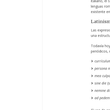
italiano, el
lenguas rom
existente en
Latinis
Las expresi
una estructu
Todavía hoy 
periódicos, 
currículu
persona n
mea culp
sine die
(s
nemine di
ad pedem 