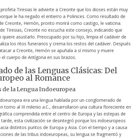
 profeta Tiresias le advierte a Creonte que los dioses están muy
porque
le ha negado el entierro a Polinices. Como resultado de
o de Creonte, Hemón, pronto morirá como castigo, le vaticina.
de Tiresias, Creonte no escucha este consejo, indicando que
o quiere asustarlo. Preocupado por su hijo, limpia el cadáver de
ealiza los ritos funerarios y crema los restos del cadáver. Después
 atacar a Creonte, Hemón se apuñala a sí mismo y muere
 el cuerpo de Antígona en sus brazos.
ado de las Lenguas Clásicas: Del
uropeo al Romance
 de la Lengua Indoeuropea
ndoeuropea era una lengua hablada por un conglomerado de
en torno al III milenio a.C., desarrollaron una cultura floreciente en
gráfica comprendida entre el centro de Europa y las estepas de
 tarde, esta civilización se desintegró porque los indoeuropeos
acia distintos puntos de Europa y Asia. Con el tiempo y a causa
aciones de las tribus indoeuropeas, su lengua se fragmentó y