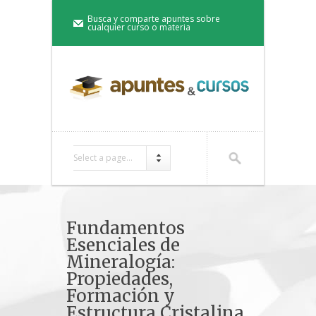
Busca y comparte apuntes sobre
cualquier curso o materia
Select a page...
Fundamentos
Esenciales de
Mineralogía:
Propiedades,
Formación y
Estructura Cristalina