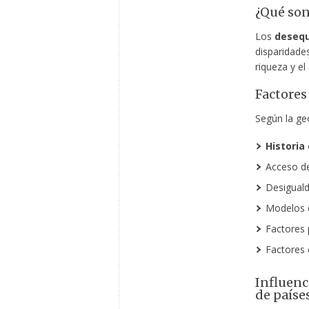
¿Qué son
Los
desequ
disparidades
riqueza y e
Factores
Según la geo
Historia
Acceso d
Desiguald
Modelos
Factores 
Factores 
Influenc
de paíse