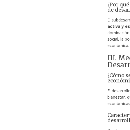
¿Por qué
de desar
El subdesarr
activa y e
dominación 
social, la p
económica.
III. M
Desarr
¿Cómo se
económi
El desarroll
bienestar, q
económicas y
Caracter
desarrol