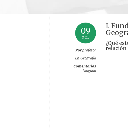
I. Fun
09
Geogr
OCT
¿Qué est
relación 
Por
profesor
En
Geografía
Comentarios
Ninguno