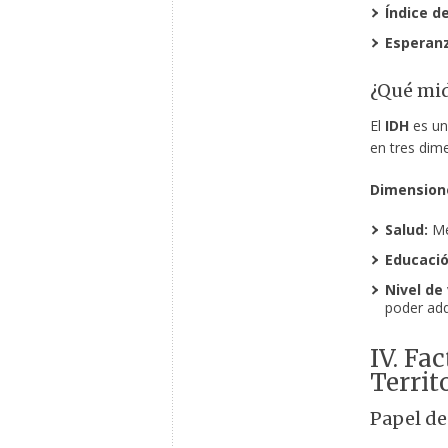
Índice d
Esperanz
¿Qué mid
El
IDH
es un
en tres dim
Dimension
Salud:
Med
Educació
Nivel de 
poder adqu
IV. Fa
Territ
Papel de