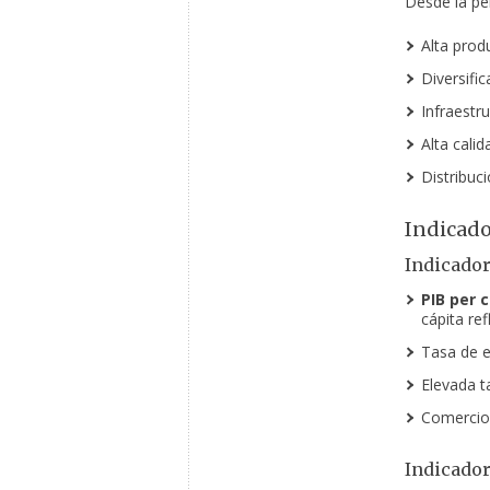
Desde la pe
Alta prod
Diversific
Infraestr
Alta calid
Distribuci
Indicado
Indicado
PIB per c
cápita ref
Tasa de e
Elevada t
Comercio 
Indicador