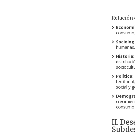
Relación 
Economí
consumo
Sociolog
humanas.
Historia:
distribuc
sociocultu
Política:
territori
social y g
Demogra
crecimien
consumo i
II. De
Subdes