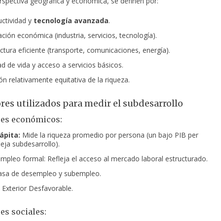
rspectiva geográfica y económica, se definen por:
uctividad y
tecnología avanzada
.
ación económica (industria, servicios, tecnología).
uctura eficiente (transporte, comunicaciones, energía).
ad de vida y acceso a servicios básicos.
ón relativamente equitativa de la riqueza.
res utilizados para medir el subdesarrollo
res económicos:
ápita:
Mide la riqueza promedio por persona (un bajo PIB per
leja subdesarrollo).
mpleo formal: Refleja el acceso al mercado laboral estructurado.
asa de desempleo y subempleo.
Exterior Desfavorable.
es sociales: