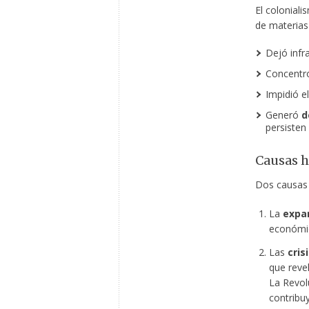
El colonial
de materias
Dejó infr
Concentró 
Impidió el
Generó
d
persisten
Causas h
Dos causas 
La
expan
económic
Las
cris
que reve
La Revolu
contribuy