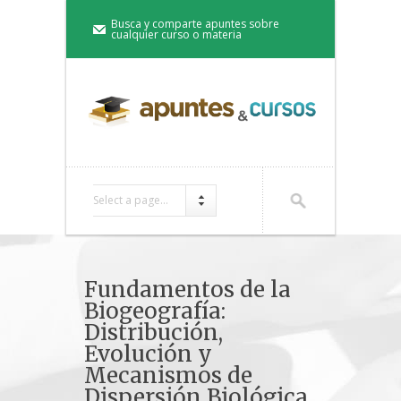
Busca y comparte apuntes sobre
cualquier curso o materia
Select a page...
Fundamentos de la
Biogeografía:
Distribución,
Evolución y
Mecanismos de
Dispersión Biológica