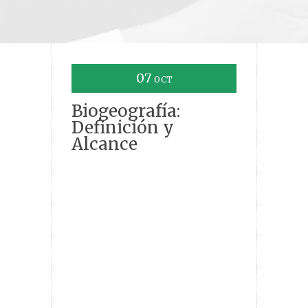
07
OCT
Biogeografía:
Definición y
Alcance