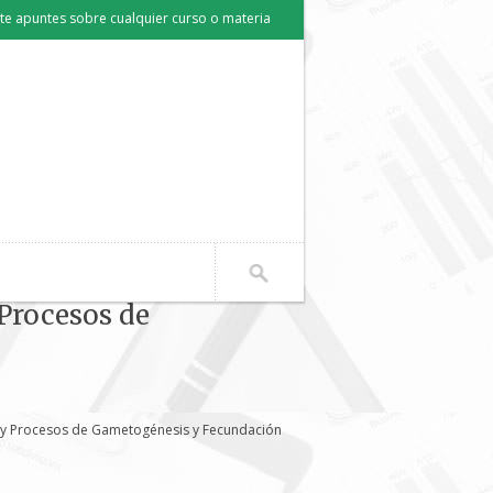
e apuntes sobre cualquier curso o materia
Procesos de
s y Procesos de Gametogénesis y Fecundación