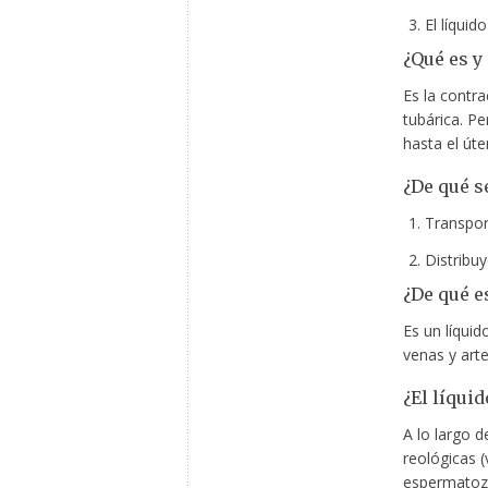
El líquid
¿Qué es y
Es la contra
tubárica. P
hasta el úte
¿De qué s
Transpor
Distribuy
¿De qué e
Es un líqui
venas y arte
¿El líqui
A lo largo d
reológicas (
espermatozo