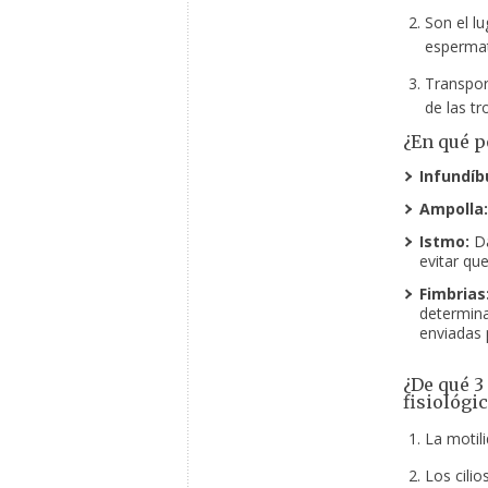
Son el lu
espermat
Transpor
de las t
¿En qué p
Infundíb
Ampolla:
Istmo:
Da
evitar qu
Fimbrias
determina
enviadas 
¿De qué 3
fisiológi
La motili
Los cilio