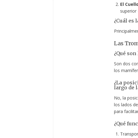
El Cuello
superior 
¿Cuál es l
Principalmen
Las Trom
¿Qué son 
Son dos con
los mamífer
¿La posic
largo de l
No, la posi
los lados d
para facilita
¿Qué func
Transpor