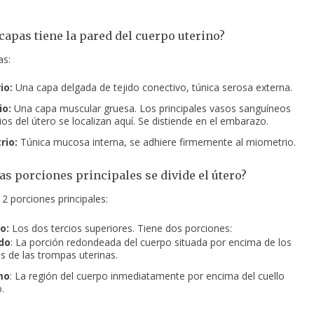
capas tiene la pared del cuerpo uterino?
as:
io:
Una capa delgada de tejido conectivo, túnica serosa externa.
o:
Una capa muscular gruesa. Los principales vasos sanguíneos
ios del útero se localizan aquí. Se distiende en el embarazo.
rio:
Túnica mucosa interna, se adhiere firmemente al miometrio.
as porciones principales se divide el útero?
 2 porciones principales:
o:
Los dos tercios superiores. Tiene dos porciones:
do
: La porción redondeada del cuerpo situada por encima de los
os de las trompas uterinas.
mo
: La región del cuerpo inmediatamente por encima del cuello
.