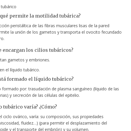
o tubárico
 qué permite la motilidad tubárica?
cción peristáltica de las fibras musculares lisas de la pared
ermite la unión de los gametos y transporta el ovocito fecundado
ro.
e encargan los cilios tubáricos?
tan gametos y embriones.
en el líquido tubárico.
stá formado el líquido tubárico?
do formado por: trasudación de plasma sanguíneo (líquido de las
rias) y secreción de las células del epitelio.
do tubárico varía? ¿Cómo?
el ciclo ovárico, varía: su composición, sus propiedades
viscosidad, fluidez…) (para permitir el desplazamiento del
ide y el transporte del embrión) y su volumen.