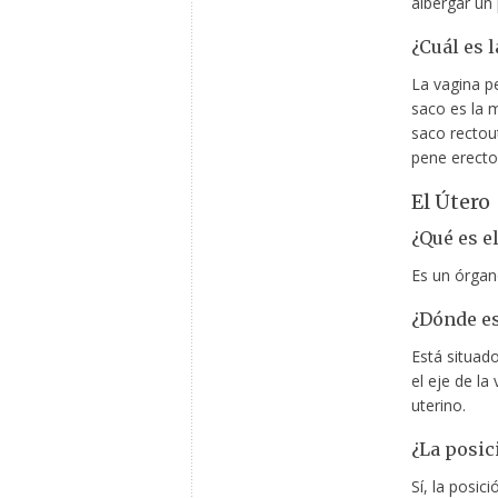
albergar un
¿Cuál es l
La vagina p
saco es la 
saco rectou
pene erecto
El Útero
¿Qué es el
Es un órgan
¿Dónde es
Está situado
el eje de la
uterino.
¿La posic
Sí, la posic