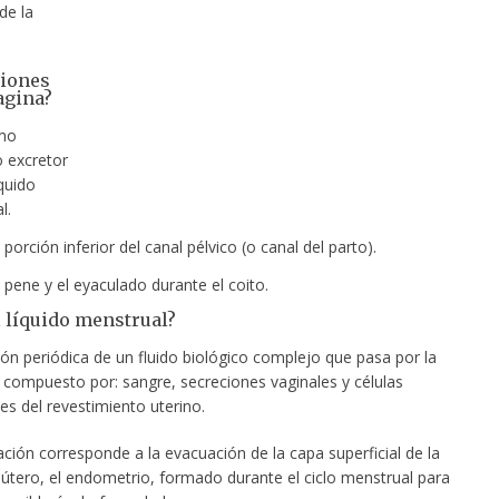
de la
ciones
agina?
mo
 excretor
íquido
l.
porción inferior del canal pélvico (o canal del parto).
 pene y el eyaculado durante el coito.
l líquido menstrual?
sión
periódica de un fluido biológico complejo que pasa por la
á compuesto por: sangre, secreciones vaginales y células
es del revestimiento uterino.
ción corresponde a la evacuación de la capa superficial de la
útero, el endometrio, formado durante el ciclo menstrual para