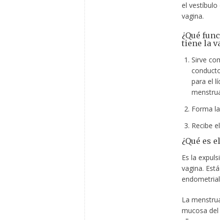
el vestíbulo 
vagina.
¿Qué fun
tiene la v
Sirve co
conducto
para el l
menstrua
Forma la 
Recibe el
¿Qué es e
Es la expul
vagina. Est
endometrial
La menstrua
mucosa del 