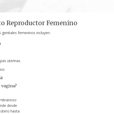
to Reproductor Femenino
 genitales femeninos incluyen:
a
pas uterinas
ios
a
a vagina?
mbranoso
ende desde
l útero hasta