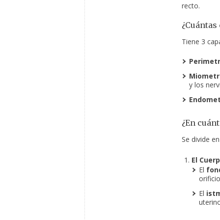
recto.
¿Cuántas 
Tiene 3 cap
Perimetr
Miometri
y los nerv
Endomet
¿En cuánt
Se divide en
El Cuerp
El
fon
orifici
El
ist
uterino