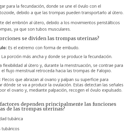
gar para la fecundación, donde se une el óvulo con el
ozoide, debido a que las trompas pueden transportarlo al útero.
te del embrión al útero, debido a los movimientos peristálticos
rompas, ya que son tubos musculares.
orciones se dividen las trompas uterinas?
ulo:
Es el extremo con forma de embudo.
La porción más ancha y donde se produce la fecundación.
 flexibilidad al útero y, durante la menstruación, se contrae para
e el flujo menstrual retroceda hacia las trompas de Falopio.
:
Flecos que abrazan al ovario y palpan su superficie para
r dónde se va a producir la ovulación. Estas detectan las señales
por el ovario y, mediante palpación, recogen el óvulo expulsado.
 factores dependen principalmente las funciones
cas de las trompas uterinas?
dad tubárica
s tubáricos