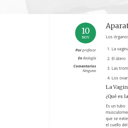
Apara
10
Los órganos
NOV
La vagin
Por
profesor
En
Biología
El útero
Comentarios
Las trom
Ninguno
Los ovar
La Vagin
¿Qué es l
Es un tubo
musculome
que se exti
el cuello de