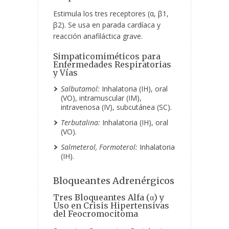
Estimula los tres receptores (α, β1,
β2). Se usa en parada cardíaca y
reacción anafiláctica grave.
Simpaticomiméticos para
Enfermedades Respiratorias
y Vías
Salbutamol:
Inhalatoria (IH), oral
(VO), intramuscular (IM),
intravenosa (IV), subcutánea (SC).
Terbutalina:
Inhalatoria (IH), oral
(VO).
Salmeterol, Formoterol:
Inhalatoria
(IH).
Bloqueantes Adrenérgicos
Tres Bloqueantes Alfa (α) y
Uso en Crisis Hipertensivas
del Feocromocitoma