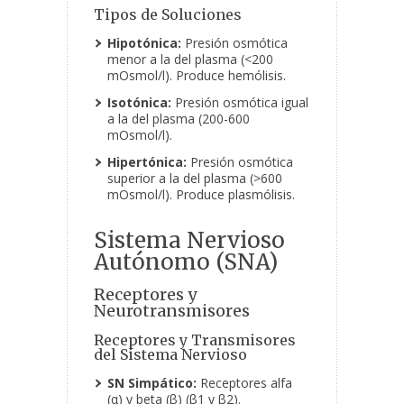
Tipos de Soluciones
Hipotónica:
Presión osmótica
menor a la del plasma (<200
mOsmol/l). Produce hemólisis.
Isotónica:
Presión osmótica igual
a la del plasma (200-600
mOsmol/l).
Hipertónica:
Presión osmótica
superior a la del plasma (>600
mOsmol/l). Produce plasmólisis.
Sistema Nervioso
Autónomo (SNA)
Receptores y
Neurotransmisores
Receptores y Transmisores
del Sistema Nervioso
SN Simpático:
Receptores alfa
(α) y beta (β) (β1 y β2).