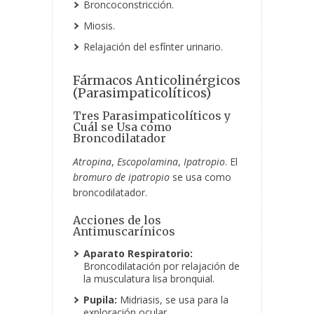
Broncoconstricción.
Miosis.
Relajación del esfínter urinario.
Fármacos Anticolinérgicos
(Parasimpaticolíticos)
Tres Parasimpaticolíticos y
Cuál se Usa como
Broncodilatador
Atropina
,
Escopolamina
,
Ipatropio
. El
bromuro de ipatropio
se usa como
broncodilatador.
Acciones de los
Antimuscarínicos
Aparato Respiratorio:
Broncodilatación por relajación de
la musculatura lisa bronquial.
Pupila:
Midriasis, se usa para la
exploración ocular.