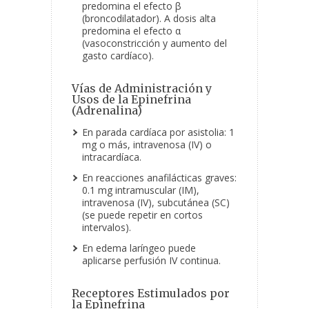
predomina el efecto β
(broncodilatador). A dosis alta
predomina el efecto α
(vasoconstricción y aumento del
gasto cardíaco).
Vías de Administración y
Usos de la Epinefrina
(Adrenalina)
En parada cardíaca por asistolia: 1
mg o más, intravenosa (IV) o
intracardíaca.
En reacciones anafilácticas graves:
0.1 mg intramuscular (IM),
intravenosa (IV), subcutánea (SC)
(se puede repetir en cortos
intervalos).
En edema laríngeo puede
aplicarse perfusión IV continua.
Receptores Estimulados por
la Epinefrina