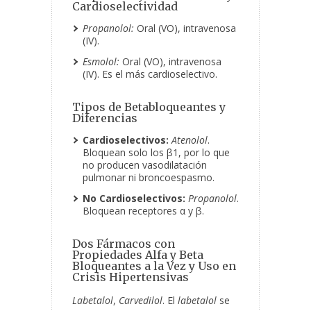
Cardioselectividad
Propanolol:
Oral (VO), intravenosa
(IV).
Esmolol:
Oral (VO), intravenosa
(IV). Es el más cardioselectivo.
Tipos de Betabloqueantes y
Diferencias
Cardioselectivos:
Atenolol
.
Bloquean solo los β1, por lo que
no producen vasodilatación
pulmonar ni broncoespasmo.
No Cardioselectivos:
Propanolol
.
Bloquean receptores α y β.
Dos Fármacos con
Propiedades Alfa y Beta
Bloqueantes a la Vez y Uso en
Crisis Hipertensivas
Labetalol
,
Carvedilol
. El
labetalol
se