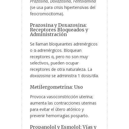
Prazosina
,
Doxazosina
,
Fentolamina
(se usa para crisis hipertensivas del
feocromocitoma).
Prazosina y Doxazosina:
Receptores Bloqueados y
Administración
Se llaman bloqueantes adrenérgicos
o α-adrenérgicos. Bloquean
receptores α, pero no son muy
selectivos, pueden ocupar
receptores de otra naturaleza. La
doxazosina
se administra 1 dosis/día.
Metilergometrina: Uso
Provoca vasoconstricción uterina;
aumenta las contracciones uterinas
para evitar el útero atónico y
prevenir hemorragias posparto.
Propanolol y Esmolol: Vías y