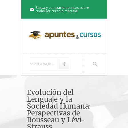
Busca y comparte apuntes sobre
cualquier curso o materia
Select a page...
Evolución del
Lenguaje y la
Sociedad Humana:
Perspectivas de
Rousseau y Lévi-
Strauss