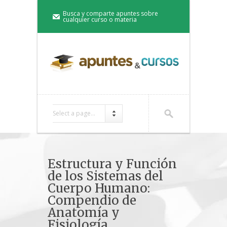
Busca y comparte apuntes sobre
cualquier curso o materia
Select a page...
Estructura y Función
de los Sistemas del
Cuerpo Humano:
Compendio de
Anatomía y
Fisiología