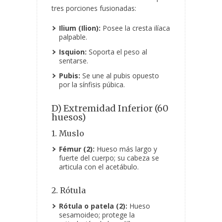
tres porciones fusionadas:
Ilium (Ilion):
Posee la cresta ilíaca
palpable.
Isquion:
Soporta el peso al
sentarse.
Pubis:
Se une al pubis opuesto
por la sínfisis púbica.
D) Extremidad Inferior (60
huesos)
1. Muslo
Fémur (2):
Hueso más largo y
fuerte del cuerpo; su cabeza se
articula con el acetábulo.
2. Rótula
Rótula o patela (2):
Hueso
sesamoideo; protege la