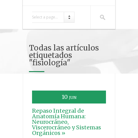
Select a page...
Todas las artículos
etiquetados
"fisiología"
10
JUN
Repaso Integral de
Anatomía Humana:
Neurocráneo,
Viscerocráneo y Sistemas
Orgánicos »