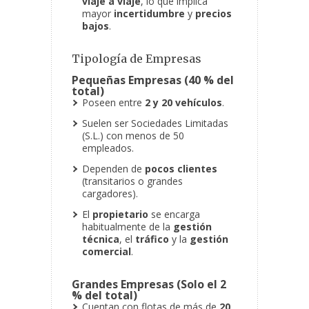
viaje a viaje
, lo que implica
mayor
incertidumbre
y
precios
bajos
.
Tipología de Empresas
Pequeñas Empresas (40 % del
total)
Poseen entre
2 y 20 vehículos
.
Suelen ser Sociedades Limitadas
(S.L.) con menos de 50
empleados.
Dependen de
pocos clientes
(transitarios o grandes
cargadores).
El
propietario
se encarga
habitualmente de la
gestión
técnica
, el
tráfico
y la
gestión
comercial
.
Grandes Empresas (Solo el 2
% del total)
Cuentan con flotas de más de
20