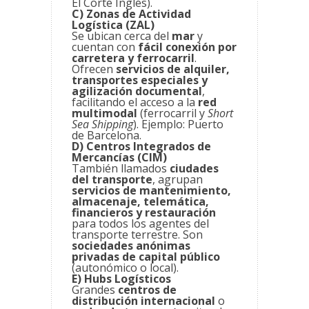
El Corte Inglés).
C) Zonas de Actividad
Logística (ZAL)
Se ubican cerca del
mar
y
cuentan con
fácil conexión por
carretera y ferrocarril
.
Ofrecen
servicios de alquiler,
transportes especiales y
agilización documental
,
facilitando el acceso a la
red
multimodal
(ferrocarril y
Short
Sea Shipping
). Ejemplo: Puerto
de Barcelona.
D) Centros Integrados de
Mercancías (CIM)
También llamados
ciudades
del transporte
, agrupan
servicios de mantenimiento,
almacenaje, telemática,
financieros y restauración
para todos los agentes del
transporte terrestre. Son
sociedades anónimas
privadas de capital público
(autonómico o local).
E) Hubs Logísticos
Grandes
centros de
distribución internacional
o