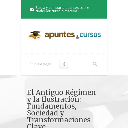
Busca y comparte apuntes sobre
cualquier curso o materia
Select a page...
El Antiguo Régimen
y la Ilustración:
Fundamentos,
Sociedad y
Transformaciones
Clave