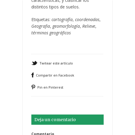
características, y clasificar los
distintos tipos de suelos.
Etiquetas:
cartografía
,
coordenadas
,
Geografia
,
geomorfología
,
Relieve
,
términos geográficos
Twitear este artículo
Compartir en Facebook
Pin en Pinterest
Deja un comentario
Comentario