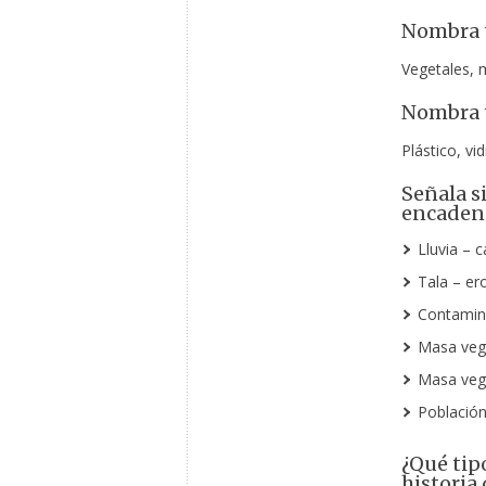
Nombra t
Vegetales, 
Nombra t
Plástico, vi
Señala si
encaden
Lluvia – c
Tala – er
Contamina
Masa vege
Masa vege
Población 
¿Qué tip
historia 