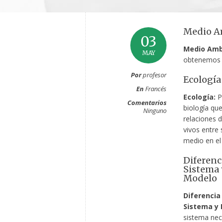
Medio A
03
Medio Amb
MAY
obtenemos l
Por
profesor
Ecología
En
Francés
Ecología:
Pa
Comentarios
biología que
Ninguno
relaciones d
vivos entre 
medio en el
Diferenc
Sistema 
Modelo
Diferencia
Sistema y 
sistema nec