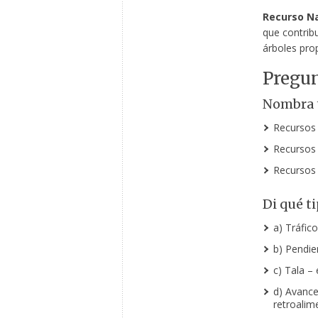
Recurso Na
que contribu
árboles pro
Pregun
Nombra t
Recursos 
Recursos 
Recursos 
Di qué ti
a) Tráfico
b) Pendien
c) Tala –
d) Avance
retroalime