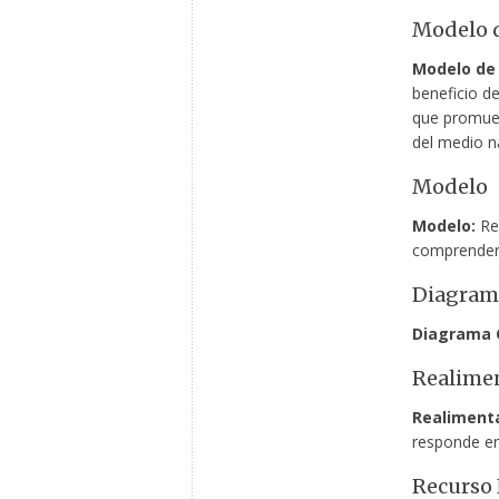
Modelo d
Modelo de 
beneficio d
que promuev
del medio na
Modelo
Modelo:
Rep
comprender,
Diagram
Diagrama 
Realime
Realimenta
responde en
Recurso 