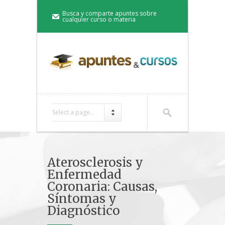
Busca y comparte apuntes sobre
cualquier curso o materia
Select a page...
Aterosclerosis y
Enfermedad
Coronaria: Causas,
Síntomas y
Diagnóstico