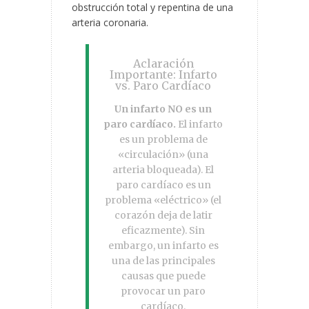
obstrucción total y repentina de una
arteria coronaria.
Aclaración
Importante: Infarto
vs. Paro Cardíaco
Un infarto NO es un
paro cardíaco.
El infarto
es un problema de
«circulación» (una
arteria bloqueada). El
paro cardíaco es un
problema «eléctrico» (el
corazón deja de latir
eficazmente). Sin
embargo, un infarto es
una de las principales
causas que puede
provocar un paro
cardíaco.