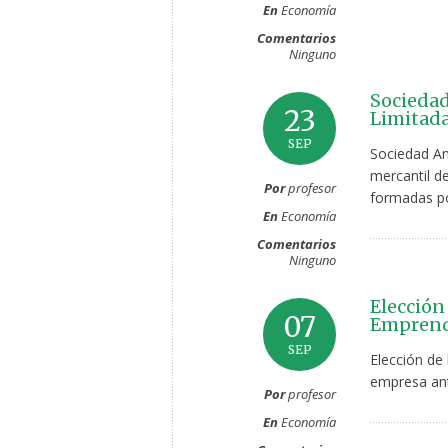
En
Economía
Comentarios
Ninguno
Sociedad
23
Limitada
SEP
Sociedad An
mercantil de
Por
profesor
formadas po
En
Economía
Comentarios
Ninguno
Elección
07
Emprend
SEP
Elección de 
empresa ante
Por
profesor
En
Economía