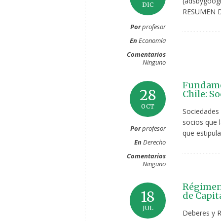
(adsbygoogl
DIC
RESUMEN DE
Por
profesor
En
Economía
Comentarios
Ninguno
Fundamen
28
Chile: S
OCT
Sociedades 
socios que 
Por
profesor
que estipul
En
Derecho
Comentarios
Ninguno
Régimen 
18
de Capit
JUL
Deberes y R