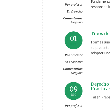
Fundamental
Por
profesor
responsabili
En
Derecho
Comentarios
Ninguno
Tipos de
01
Formas Jurí
FEB
se presenta
adoptar una
Por
profesor
En
Economía
Comentarios
Ninguno
Derecho 
09
Práctica
DIC
Taller: Pre
Por
profesor