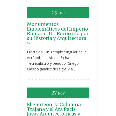
09
DIC
Monumentos
Emblemáticos del Imperio
Romano: Un Recorrido por
su Historia y Arquitectura
»
Erecteion: Un Templo Singular en la
Acrópolis de AtenasFicha
TécnicaEstilo y período: Griego
Clásico (finales del siglo V a.C.
27
NOV
El Panteón, la Columna
Trajana y el Ara Pacis:
Joyas Arquitectónicas y