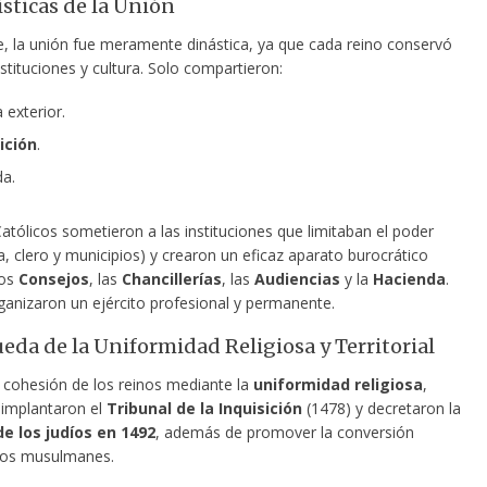
ísticas de la Unión
, la unión fue meramente dinástica, ya que cada reino conservó
nstituciones y cultura. Solo compartieron:
a exterior.
ición
.
a.
tólicos sometieron a las instituciones que limitaban el poder
a, clero y municipios) y crearon un eficaz aparato burocrático
los
Consejos
, las
Chancillerías
, las
Audiencias
y la
Hacienda
.
anizaron un ejército profesional y permanente.
eda de la Uniformidad Religiosa y Territorial
 cohesión de los reinos mediante la
uniformidad religiosa
,
 implantaron el
Tribunal de la Inquisición
(1478) y decretaron la
e los judíos en 1492
, además de promover la conversión
los musulmanes.