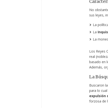
Caracter
No obstante
sus leyes, i
La polític
La
Inquis
La moned
Los Reyes Ca
real (noblez
basado en 
Además, org
La Búsqu
Buscaron la
para lo cual
expulsión d
forzosa de 