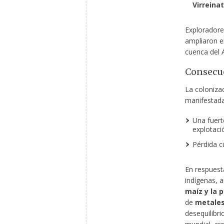
Virreina
Explorador
ampliaron e
cuenca del
Consecue
La colonizac
manifestada
Una fuer
explotaci
Pérdida cu
En respuest
indígenas, a
maíz y la 
de
metales
desequilibr