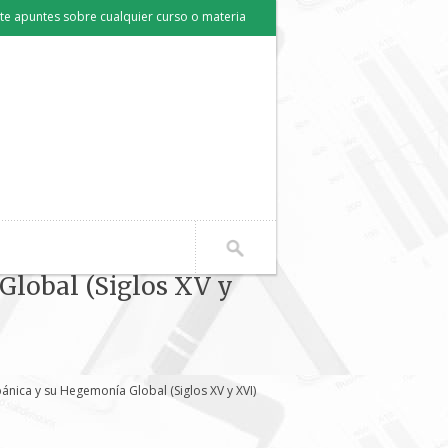
e apuntes sobre cualquier curso o materia
Global (Siglos XV y
nica y su Hegemonía Global (Siglos XV y XVI)