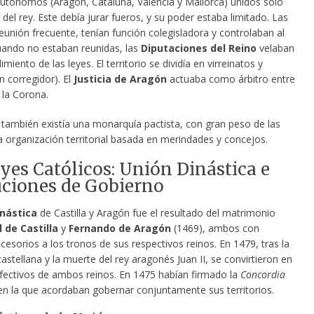
autónomos (Aragón, Cataluña, Valencia y Mallorca) unidos solo
a del rey. Este debía jurar fueros, y su poder estaba limitado. Las
eunión frecuente, tenían función colegisladora y controlaban al
ando no estaban reunidas, las
Diputaciones del Reino
velaban
imiento de las leyes. El territorio se dividía en virreinatos y
n corregidor). El
Justicia de Aragón
actuaba como árbitro entre
 la Corona.
 también existía una monarquía pactista, con gran peso de las
a organización territorial basada en merindades y concejos.
yes Católicos: Unión Dinástica e
uciones de Gobierno
inástica
de Castilla y Aragón fue el resultado del matrimonio
l de Castilla
y
Fernando de Aragón
(1469), ambos con
esorios a los tronos de sus respectivos reinos. En 1479, tras la
 castellana y la muerte del rey aragonés Juan II, se convirtieron en
ectivos de ambos reinos. En 1475 habían firmado la
Concordia
 en la que acordaban gobernar conjuntamente sus territorios.