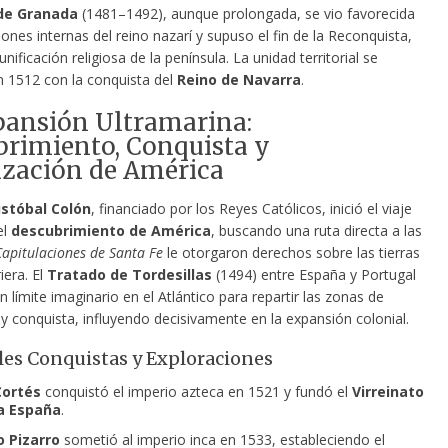
de Granada
(1481–1492), aunque prolongada, se vio favorecida
siones internas del reino nazarí y supuso el fin de la Reconquista,
unificación religiosa de la península. La unidad territorial se
 1512 con la conquista del
Reino de Navarra
.
pansión Ultramarina:
rimiento, Conquista y
ización de América
istóbal Colón
, financiado por los Reyes Católicos, inició el viaje
el
descubrimiento de América
, buscando una ruta directa a las
apitulaciones de Santa Fe
le otorgaron derechos sobre las tierras
iera. El
Tratado de Tordesillas
(1494) entre España y Portugal
n límite imaginario en el Atlántico para repartir las zonas de
y conquista, influyendo decisivamente en la expansión colonial.
les Conquistas y Exploraciones
Cortés
conquistó el imperio azteca en 1521 y fundó el
Virreinato
a España
.
o Pizarro
sometió al imperio inca en 1533, estableciendo el