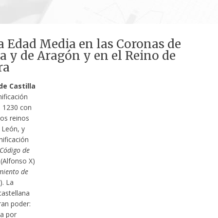
a Edad Media en las Coronas de
la y de Aragón y en el Reino de
ra
e Castilla
ificación
en 1230 con
los reinos
y León, y
nificación
Código de
(Alfonso X)
iento de
). La
astellana
ran poder:
ba por