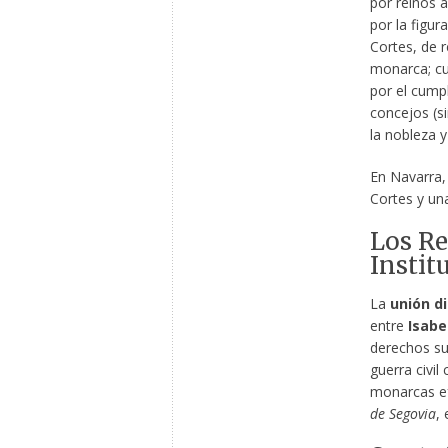
por reinos 
por la figur
Cortes, de r
monarca; cu
por el cumpl
concejos (si
la nobleza y
En Navarra,
Cortes y un
Los Re
Instit
La
unión d
entre
Isabe
derechos suc
guerra civil
monarcas ef
de Segovia
,