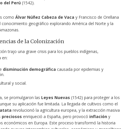
to del Perú
(1542).
es como
Álvar Núñez Cabeza de Vaca
y Francisco de Orellana
l conocimiento geográfico explorando América del Norte y la
 Amazonas.
ncias de la Colonización
ión trajo una grave crisis para los pueblos indígenas,
 en:
te
disminución demográfica
causada por epidemias y
ón.
ltural y social.
a, se promulgaron las
Leyes Nuevas
(1542) para proteger a los
unque su aplicación fue limitada. La llegada de cultivos como el
patata
revolucionó la agricultura europea, y la extracción masiva
 preciosos
enriqueció a España, pero provocó
inflación
y
ios económicos en Europa. Este proceso transformó la historia