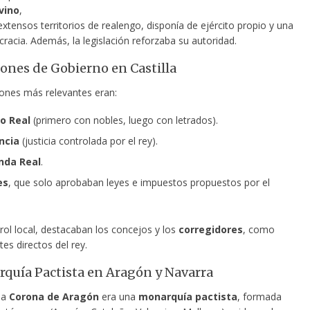
vino
,
xtensos territorios de realengo, disponía de ejército propio y una
cracia. Además,
la legislación reforzaba su autoridad.
iones de Gobierno en Castilla
iones más relevantes eran:
o Real
(primero con nobles, luego con letrados).
ncia
(justicia controlada por el rey).
nda Real
.
es
, que solo aprobaban leyes e impuestos propuestos por el
rol local, destacaban los concejos y los
corregidores
, como
es directos del rey.
quía Pactista en Aragón y Navarra
la
Corona de Aragón
era una
monarquía pactista
, formada