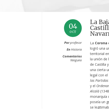
La Baj
04
Castil
OCT
Navar
Por
profesor
La
Corona d
logró una un
En
Historia
territorial 
Comentarios
la unión de 
Ninguno
de Castilla 
una cierta u
legal con el
las Partidas
y el
Ordenam
Alcalá
(1348
monarquía c
poseía un g
se legitima