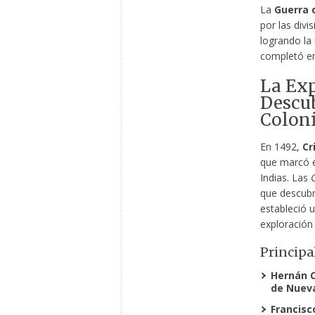
La
Guerra 
por las divi
logrando la 
completó en
La Ex
Descub
Colon
En 1492,
Cr
que marcó 
Indias. Las
C
que descubr
estableció u
exploración 
Principa
Hernán 
de Nuev
Francisc