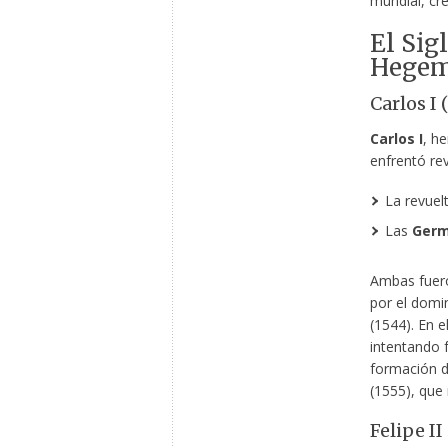
mundial, cr
El Sig
Hegem
Carlos I 
Carlos I
, he
enfrentó rev
La revuel
Las
Germ
Ambas fueron
por el domin
(1544). En e
intentando 
formación d
(1555), que 
Felipe I