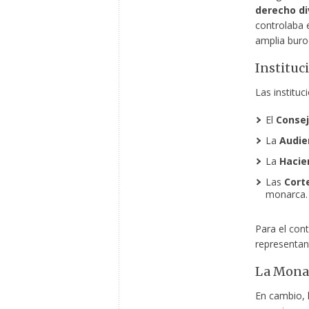
derecho di
controlaba e
amplia buro
Instituc
Las instituc
El
Consej
La
Audie
La
Hacie
Las
Cort
monarca.
Para el cont
representant
La Monar
En cambio, 