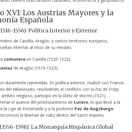
eando nuevos intercambios culturales, económicos y geopolíticos.
lo XVI: Los Austrias Mayores y la
onía Española
(1516-1556): Política Interior y Exterior
redero de Castilla, Aragón, y vastos territorios europeos,
ueltas internas al inicio de su reinado:
ta
comunera
en Castilla (1520-1522).
anías
de Aragón (1519-1523).
 duramente reprimidas. En política exterior, rivalizó con Francia
io del Milanesado, resolviendo el conflicto con la
Paz de Crépy
l ámbito religioso, participó en la
Dieta de Worms
(1521),
frenar el avance del protestantismo de
Lutero
, lo que llevó a la
e la
Liga de Esmalcalda
y a la posterior
Paz de Augsburgo
reconoció la libertad de culto dentro del Sacro Imperio.
I (1556-1598): La Monarquía Hispánica Global