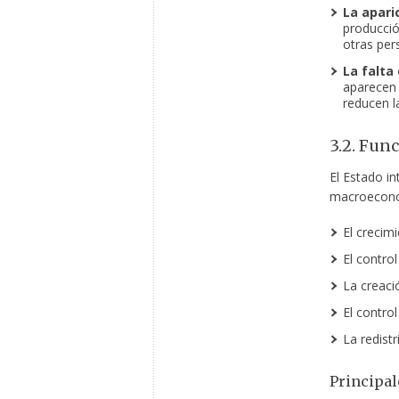
La apari
producció
otras per
La falta
aparecen
reducen l
3.2. Fun
El Estado i
macroeconó
El crecim
El control
La creaci
El control
La redistr
Principal