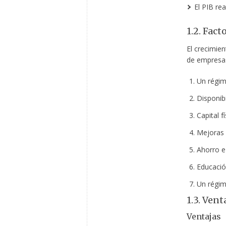
El PIB rea
1.2. Fac
El crecimie
de empresas
Un régime
Disponibi
Capital fí
Mejoras e
Ahorro e 
Educació
Un régim
1.3. Ven
Ventajas