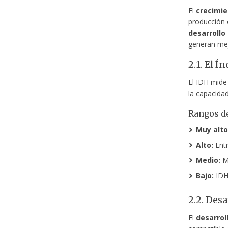
El
crecimi
producción 
desarrollo
generan mej
2.1. El 
El IDH mide 
la capacidad
Rangos de
Muy alto
Alto:
Entr
Medio:
Ma
Bajo:
IDH
2.2. Desa
El
desarrol