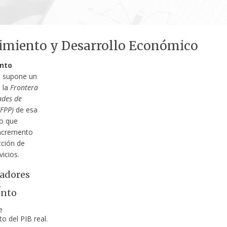
cimiento y Desarrollo Económico
nto
o
supone un
 la
Frontera
ades de
(FPP)
de esa
o que
incremento
cción de
vicios.
cadores
l
ento
e
o del PIB real.