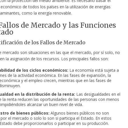
con la protección del medio ambiente. Es necesario basar el
 económico de todos los países en la utilización de energías
minantes, como la energía renovable.
 Fallos de Mercado y las Funciones
tado
tificación de los Fallos de Mercado
de mercado son situaciones en las que el mercado, por sí solo, no
 en la asignación de los recursos. Los principales fallos son:
abilidad de los ciclos económicos:
La economía está sujeta a
ones de la actividad económica. En las fases de expansión, la
 económica y el empleo crecen, mientras que en las fases de
disminuyen.
ualdad en la distribución de la renta:
Las desigualdades en el
e la renta reducen las oportunidades de las personas con menos
 impidiéndoles alcanzar un buen nivel de vida.
istro de bienes públicos:
Algunos bienes públicos no son
 por el mercado o solo lo son si participa el Estado. En estos
 Estado debe proporcionarlos o participar en su producción.