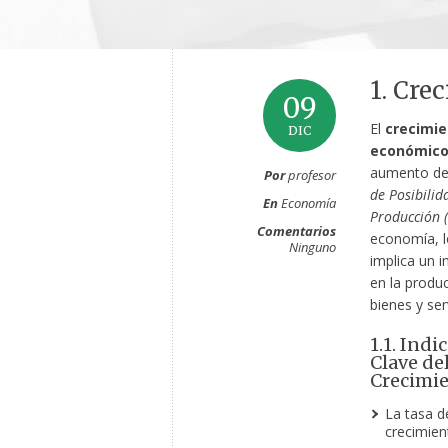
1. Cre
09
El
crecimie
DIC
económic
aumento de
Por
profesor
de Posibilid
En
Economía
Producción 
Comentarios
economía, l
Ninguno
implica un 
en la produ
bienes y ser
1.1. Indi
Clave de
Crecimi
La tasa d
crecimient