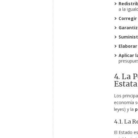
Redistrib
a la igua
Corregir 
Garantiz
Suminist
Elaborar
Aplicar 
presupues
4. La 
Estata
Los principa
economía s
leyes) y la
p
4.1. La 
El Estado e