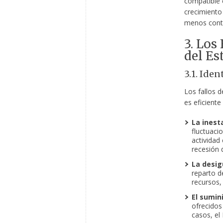
compatible 
crecimiento
menos conta
3. Los
del Es
3.1. Iden
Los fallos 
es eficiente
La inest
fluctuaci
actividad
recesión 
La desig
reparto d
recursos,
El sumin
ofrecidos
casos, el