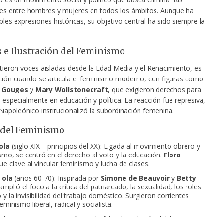
es entre hombres y mujeres en todos los ámbitos. Aunque ha
ples expresiones históricas, su objetivo central ha sido siempre la
 e Ilustración del Feminismo
tieron voces aisladas desde la Edad Media y el Renacimiento, es
ración cuando se articula el feminismo moderno, con figuras como
 Gouges
y
Mary Wollstonecraft
, que exigieron derechos para
 especialmente en educación y política. La reacción fue represiva,
Napoleónico institucionalizó la subordinación femenina.
 del Feminismo
ola
(siglo XIX – principios del XX): Ligada al movimiento obrero y
ismo, se centró en el derecho al voto y la educación.
Flora
ue clave al vincular feminismo y lucha de clases.
 ola
(años 60-70): Inspirada por
Simone de Beauvoir
y
Betty
 amplió el foco a la crítica del patriarcado, la sexualidad, los roles
y la invisibilidad del trabajo doméstico. Surgieron corrientes
minismo liberal, radical y socialista.