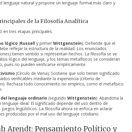
el lenguaje natural y propone un lenguaje formal más claro y
incipales de la Filosofía Analítica
ó en tres etapas principales:
o lógico
(
Russell
y primer
Wittgenstein
): Defiende que el
ebe reflejar la estructura de la realidad. Los enunciados
iones) tienen sentido si representan hechos. La filosofía se ve
isis lógico del lenguaje, y los temas metafísicos se consideran
do, pues no pueden verificarse empíricamente.
tivismo
(Círculo de Viena): Sostiene que solo tienen significado
ados verificables mediante la experiencia (criterio de
ión). Rechaza todo conocimiento no empírico, como el metafísico
o.
 del lenguaje ordinario
(segundo
Wittgenstein
): Abandona la
n lenguaje ideal. El significado depende del uso dentro de
 juegos lingüísticos. La filosofía ahora se enfoca en aclarar
es producidas por el mal uso del lenguaje cotidiano.
 Arendt: Pensamiento Político y