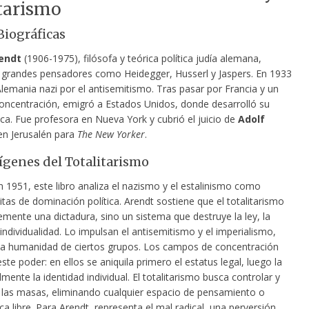
tarismo
Biográficas
endt
(1906-1975), filósofa y teórica política judía alemana,
 grandes pensadores como Heidegger, Husserl y Jaspers. En 1933
lemania nazi por el antisemitismo. Tras pasar por Francia y un
ncentración, emigró a Estados Unidos, donde desarrolló su
ica. Fue profesora en Nueva York y cubrió el juicio de
Adolf
n Jerusalén para
The New Yorker
.
rígenes del Totalitarismo
 1951, este libro analiza el nazismo y el estalinismo como
tas de dominación política. Arendt sostiene que el totalitarismo
mente una dictadura, sino un sistema que destruye la ley, la
a individualidad. Lo impulsan el antisemitismo y el imperialismo,
la humanidad de ciertos grupos. Los campos de concentración
ste poder: en ellos se aniquila primero el estatus legal, luego la
lmente la identidad individual. El totalitarismo busca controlar y
 las masas, eliminando cualquier espacio de pensamiento o
ica libre. Para Arendt, representa el mal radical, una perversión