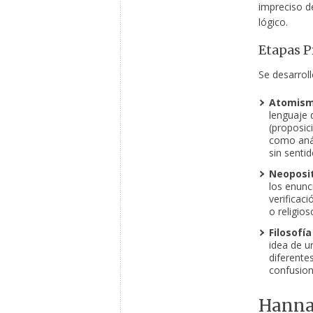
impreciso d
lógico.
Etapas Pr
Se desarroll
Atomism
lenguaje d
(proposic
como anál
sin senti
Neoposi
los enunci
verificac
o religios
Filosofía
idea de u
diferentes
confusion
Hannah