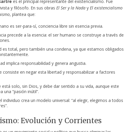
Sartre
es el principal representante del existencialismo. Fue
tivista y filósofo. En sus obras
El Ser y la Nada
y
El existencialismo
nismo
, plantea que:
ano es ser-para-sí, conciencia libre sin esencia previa.
ncia precede a la esencia: el ser humano se construye a través de
iones.
ad es total, pero también una condena, ya que estamos obligados
constantemente.
rtad implica responsabilidad y genera angustia.
e consiste en negar esta libertad y responsabilizar a factores
 está solo, sin Dios, y debe dar sentido a su vida, aunque este
a una “pasión inútil”.
 el individuo crea un modelo universal: “al elegir, elegimos a todos
es”.
smo: Evolución y Corrientes
 es un movimiento social y político que busca eliminar las