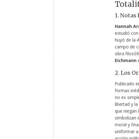
Totali
1. Notas 
Hannah Ar
estudió con
huyó de la A
campo de co
obra filosóf
Eichmann
e
2. Los O
Publicado en
formas inédi
no es simple
libertad y l
que niegan 
simbolizan e
moral y fina
uniformar a
acción polít