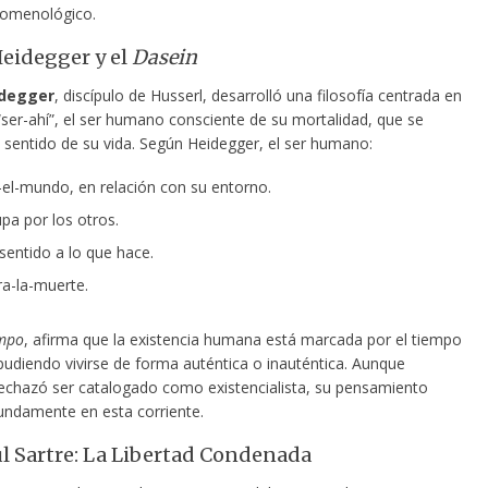
omenológico.
eidegger y el
Dasein
idegger
, discípulo de Husserl, desarrolló una filosofía centrada en
ser-ahí”, el ser
humano consciente de su mortalidad, que se
l sentido de su vida. Según Heidegger, el ser humano:
-el-mundo, en relación con su entorno.
pa por los otros.
sentido a lo que hace.
ra-la-muerte.
empo
, afirma que la existencia humana está marcada por el tiempo
, pudiendo vivirse de forma auténtica o inauténtica. Aunque
echazó ser catalogado como existencialista, su pensamiento
fundamente en esta corriente.
l Sartre: La Libertad Condenada