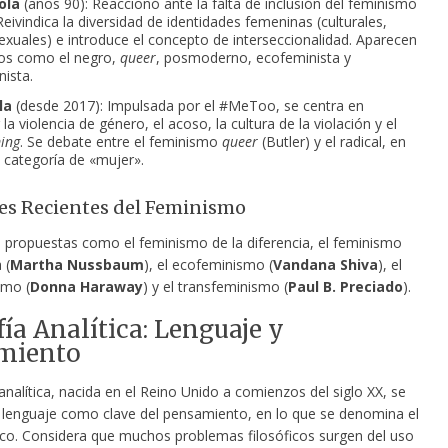
ola
(años 90): Reaccionó ante la falta de inclusión del feminismo
Reivindica la diversidad de identidades femeninas (culturales,
sexuales) e introduce el concepto de interseccionalidad. Aparecen
os como el negro,
queer
, posmoderno, ecofeminista y
nista.
la
(desde 2017): Impulsada por el #MeToo, se centra en
la violencia de género, el acoso, la cultura de la violación y el
ing
. Se debate entre el feminismo
queer
(Butler) y el radical, en
a categoría de «mujer».
es Recientes del Feminismo
 propuestas como el feminismo de la diferencia, el feminismo
 (
Martha Nussbaum
), el ecofeminismo (
Vandana Shiva
), el
smo (
Donna Haraway
) y el transfeminismo (
Paul B. Preciado
).
fía Analítica: Lenguaje y
miento
 analítica, nacida en el Reino Unido a comienzos del siglo XX, se
l lenguaje como clave del pensamiento, en lo que se denomina el
stico. Considera que muchos problemas filosóficos surgen del uso