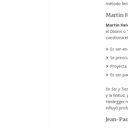
método fen
Martin H
Martin He
el
Dasein
o “
cuestiona e
Es ser-en
Se preocu
Proyecta 
Es ser-pa
En
Ser y Ti
y la finitud
Heidegger r
influyó pro
Jean-Pau