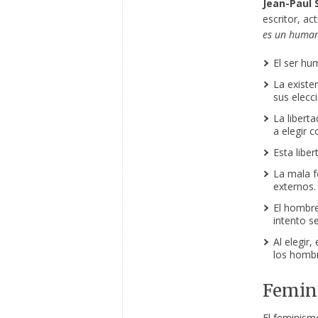
Jean-Paul 
escritor, ac
es un huma
El ser hum
La existe
sus elecc
La libert
a elegir 
Esta libe
La mala f
externos.
El hombre
intento se
Al elegir,
los hombr
Femini
El feminismo