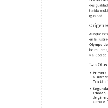
desigualdad
tenido múlti
igualdad.
Orígenes
Aunque exis
en la Ilust
Olympe de
las mujeres,
y el Código 
Las Olas
Primera 
al sufrag
Tristán
f
Segunda
Friedan
,
de género 
como el fe