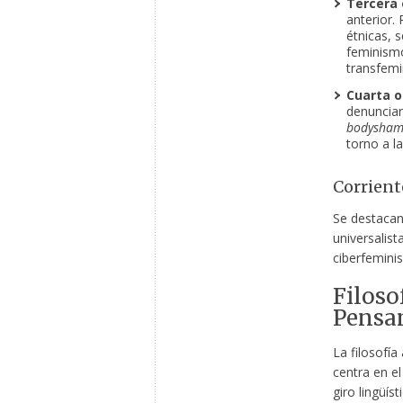
Tercera 
anterior. 
étnicas, 
feminism
transfemi
Cuarta o
denunciar 
bodysham
torno a l
Corrient
Se destacan
universalista
ciberfemini
Filoso
Pensa
La filosofía
centra en e
giro lingüí