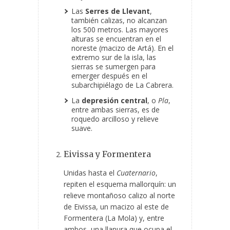
Las
Serres de Llevant
,
también calizas, no alcanzan
los 500 metros. Las mayores
alturas se encuentran en el
noreste (macizo de Artá). En el
extremo sur de la isla, las
sierras se sumergen para
emerger después en el
subarchipiélago de La Cabrera.
La
depresión central
, o
Pla
,
entre ambas sierras, es de
roquedo arcilloso y relieve
suave.
Eivissa y Formentera
Unidas hasta el
Cuaternario
,
repiten el esquema mallorquín: un
relieve montañoso calizo al norte
de Eivissa, un macizo al este de
Formentera (La Mola) y, entre
ambos, una llanura que ocupa el