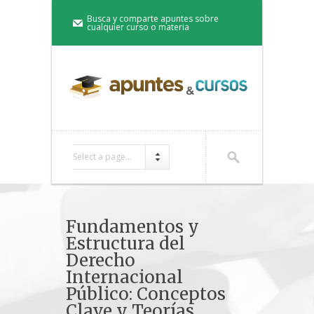
Busca y comparte apuntes sobre
cualquier curso o materia
Select a page...
Fundamentos y
Estructura del
Derecho
Internacional
Público: Conceptos
Clave y Teorías