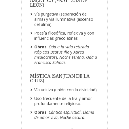
ASCÉTICA (FRAY LUIS DE
LEÓN)
Vía purgativa (separación del
alma) y vía iluminativa (ascenso
del alma).
Poesía filosófica, reflexiva y con
influencias grecolatinas.
Obras
:
Oda a la vida retirada
(tópicos
Beatus Ille
y
Aurea
mediocritas
),
Noche serena
,
Oda a
Francisco Salinas
.
MÍSTICA (SAN JUAN DE LA
CRUZ)
Vía unitiva (unión con la divinidad).
Uso frecuente de la lira y amor
profundamente religioso.
Obras
:
Cántico espiritual
,
Llama
de amor viva
,
Noche oscura
.