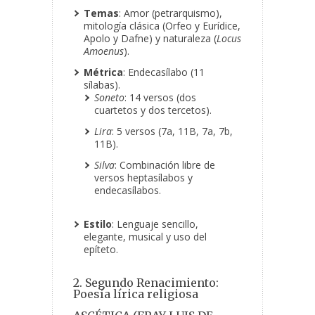
Temas
: Amor (petrarquismo),
mitología clásica (Orfeo y Eurídice,
Apolo y Dafne) y naturaleza (
Locus
Amoenus
).
Métrica
: Endecasílabo (11
sílabas).
Soneto
: 14 versos (dos
cuartetos y dos tercetos).
Lira
: 5 versos (7a, 11B, 7a, 7b,
11B).
Silva
: Combinación libre de
versos heptasílabos y
endecasílabos.
Estilo
: Lenguaje sencillo,
elegante, musical y uso del
epíteto.
2. Segundo Renacimiento:
Poesía lírica religiosa