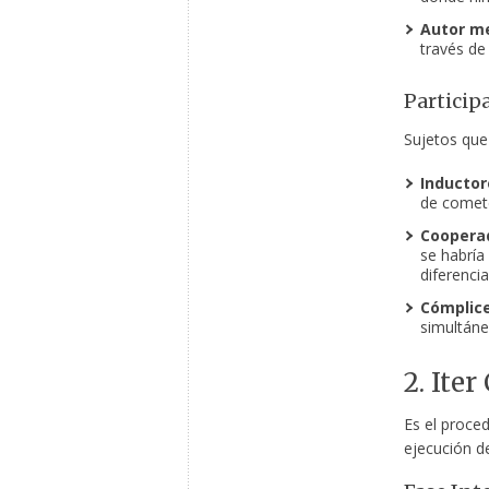
Autor me
través de
Particip
Sujetos que
Inductor
de comete
Cooperad
se habría 
diferencia
Cómplice
simultáneo
2. Ite
Es el proce
ejecución de