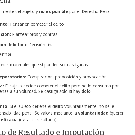
erna
a mente del sujeto y
no es punible
por el Derecho Penal:
nto:
Pensar en cometer el delito.
ción:
Plantear pros y contras.
ón delictiva:
Decisión final.
erna
ones materiales que sí pueden ser castigadas:
eparatorios:
Conspiración, proposición y provocación.
a:
El sujeto decide cometer el delito pero no lo consuma por
enas a su voluntad. Se castiga solo si hay
dolo
.
nto:
Si el sujeto detiene el delito voluntariamente, no se le
onsabilidad penal. Se valora mediante la
voluntariedad
(querer
a
eficacia
(evitar el resultado).
ito de Resultado e Imputación