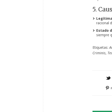
5. Cau
Legítima
racional 
Estado d
siempre q
Etiquetas:
A
Criminis
,
Teo