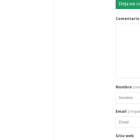
Deja un 
Comentario
Nombre
(re
Email
(reque
Sitio web