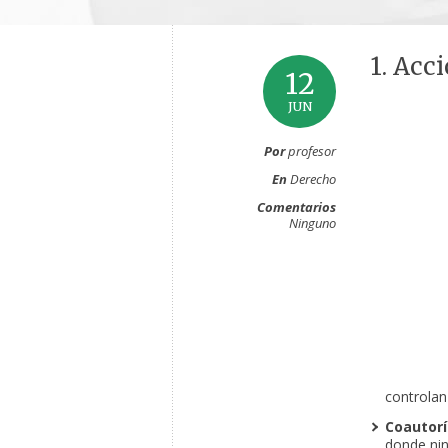
1. Acc
12
JUN
Por
profesor
En
Derecho
Comentarios
Ninguno
controlan 
Coautorí
donde nin