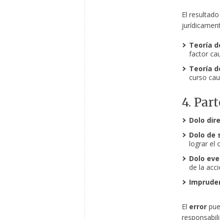
El resultado
jurídicament
Teoría d
factor cau
Teoría d
curso cau
4. Par
Dolo dir
Dolo de 
lograr el 
Dolo eve
de la acci
Impruden
El
error
pue
responsabili