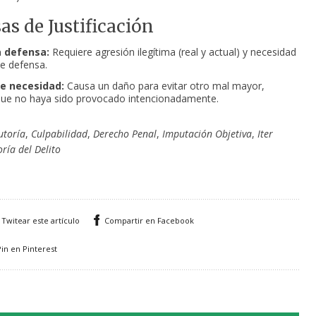
sas de Justificación
 defensa:
Requiere agresión ilegítima (real y actual) y necesidad
de defensa.
e necesidad:
Causa un daño para evitar otro mal mayor,
ue no haya sido provocado intencionadamente.
utoría
,
Culpabilidad
,
Derecho Penal
,
Imputación Objetiva
,
Iter
ría del Delito
Twitear este artículo
Compartir en Facebook
Pin en Pinterest