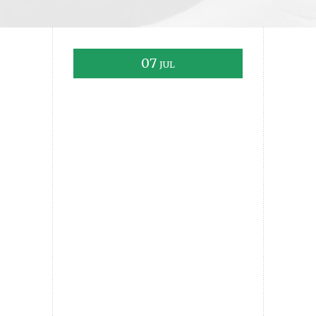
07
JUL