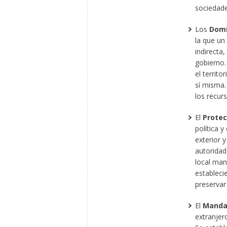
sociedade
Los
Domi
la que un
indirecta
gobierno.
el territo
sí misma.
los recurs
El
Protec
política y
exterior y
autoridade
local man
estableci
preservar 
El
Manda
extranjer