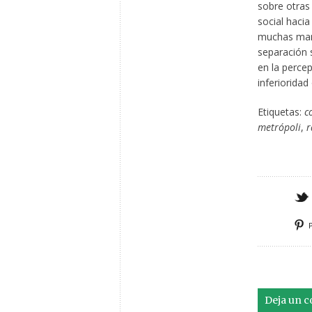
sobre otras 
social hacia
muchas maner
separación s
en la percep
inferioridad
Etiquetas:
c
metrópoli
,
r
Deja un 