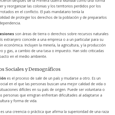
ecieron después de la Primera Guerra Mundial como una forma
r y reorganizar las colonias y los territorios perdidos por los
rotados en el conflicto. El país mandatario tenía la
ilidad de proteger los derechos de la población y de prepararlos
ndependencia.
esiones
son áreas de tierra o derechos sobre recursos naturales
ís extranjero concede a una empresa o a un particular para su
n económica. Incluyen la minería, la agricultura, y la producción
eo y gas, a cambio de una tasa o impuesto. Han sido criticadas
pacto en el medio ambiente.
s Sociales y Demográficos
ión
es el proceso de salir de un país y mudarse a otro. Es un
cial en el que las personas buscan una mejor calidad de vida o
ituaciones difíciles en su país de origen. Puede ser voluntaria o
as personas que emigran enfrentan dificultades al adaptarse a
ultura y forma de vida.
es una creencia o práctica que afirma la superioridad de una raza