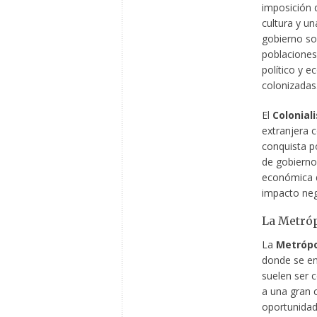
imposición 
cultura y u
gobierno so
poblaciones 
político y 
colonizadas
El
Colonial
extranjera c
conquista po
de gobierno 
económica d
impacto nega
La Metróp
La
Metrópo
donde se enc
suelen ser 
a una gran 
oportunidad