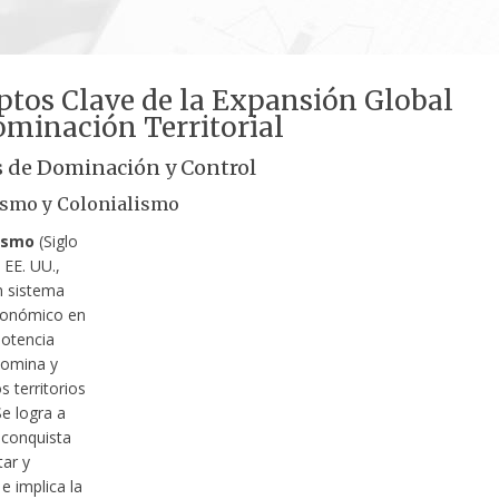
tos Clave de la Expansión Global
ominación Territorial
 de Dominación y Control
ismo y Colonialismo
ismo
(Siglo
 EE. UU.,
n sistema
económico en
potencia
domina y
s territorios
e logra a
 conquista
tar y
e implica la