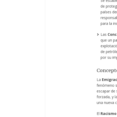
Se establ
de protege
países der
responsab
para la i
Las
Conc
que un pa
explotació
de petról
por su im
Concepto
La
Emigrac
fenómeno so
escapar de s
forzada, y l
una nueva c
El
Racismo