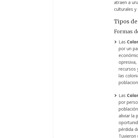
atraen a una
culturales y
Tipos de
Formas d
Las
Colo
por un pa
económica
opresiva, 
recursos 
las coloni
poblacion
Las
Colo
por perso
población 
aliviar l
oportunid
pérdida de
Tuvieron 