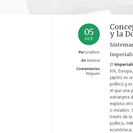
Concep
05
y la D
OCT
Sistemas
Por
profesor
Imperial
En
Historia
El
Imperial
Comentarios
XIX, Europa,
Ninguno
Japón) es u
político y 
el que una 
extranjera 
explota otro
o estados. S
través de la
política, mili
económica, 