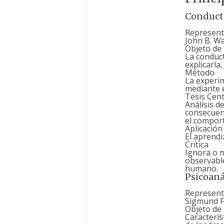
Conduct
Represent
John B. W
Objeto de 
La conduct
explicarla,
Método
La experim
mediante e
Tesis Cent
Análisis d
consecuenc
el comport
Aplicación
El aprendi
Crítica
Ignora o m
observable
humano.
Psicoaná
Represent
Sigmund F
Objeto de 
Caracterís