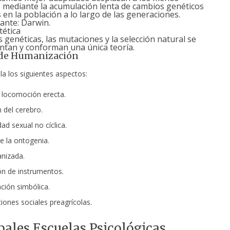
 mediante la acumulación lenta de cambios genéticos
 en la población a lo largo de las generaciones.
ante: Darwin.
tética
s genéticas, las mutaciones y la selección natural se
tan y conforman una única teoría.
 de Humanización
ala los siguientes aspectos:
 locomoción erecta.
 del cerebro.
ad sexual no cíclica.
e la ontogenia.
nizada.
ón de instrumentos.
ión simbólica.
iones sociales preagrícolas.
pales Escuelas Psicológicas