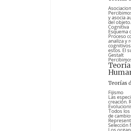
Asociacion
Percibimo
y asocia a
del objeto
Cognitiva
Esquema co
Proceso co
analiza y 
cognitivos
estos. El s
Gestalt
Percibimos
Teoría
Human
Teorías 
Fijismo
Las especi
creación. 
Evolucion
Todos los 
de cambios
Represent
Selección 
Los organ