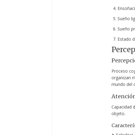
Ensoñaci
Sueño lig
Sueño pr
Estado d
Percep
Percepc
Proceso cog
organizan m
mundo del 
Atenció
Capacidad d
objeto.
Caracterí
Selectiva