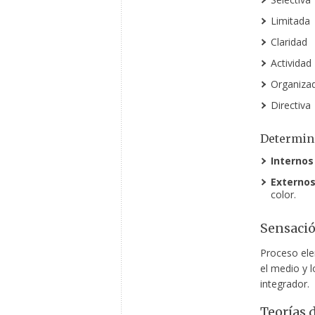
Limitada
Claridad
Actividad
Organiza
Directiva
Determina
Internos
Externo
color.
Sensaci
Proceso ele
el medio y 
integrador.
Teorías 