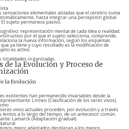
ista
s sensaciones elementales aisladas que el cerebro suma
utomáticamente, hasta integrar una percepción global
. El sujeto permanece pasivo.
gnitivo: representación mental de cada idea o realidad.
nstructivo por el que el sujeto selecciona, comprende,
relaciona la nueva información, según los esquemas
 que ya tiene y cuyo resultado es la modificación de
ujeto es activo.
 totalidades organizadas.
s de la Evolución y Proceso de
ización
de la Evolución
es existentes han permanecido invariables desde la
Representante: Linneo (Clasificación de los seres vivos).
ismo
seres vivos actuales proceden, por evolución y a través
 lentos a lo largo del tiempo, de un antecesor común.
ante: Lamarck (Adaptación gradual).
Natural
ismos mejor adaptados desplazan a los menos