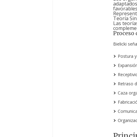
adaptados
favorables
Represent
Teoría Sin
Las teoría
complemen
Proceso
Bielicki señ
Postura y
Expansión
Receptivid
Retraso d
Caza orga
Fabricaci
Comunicac
Organizac
Princi