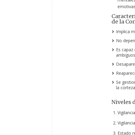
emotivas
Caracter
de la Co
Implica m
No depend
Es capaz 
ambiguos
Desaparec
Reaparece
Se gestio
la corteza
Niveles 
Vigilanci
Vigilanci
Estado r