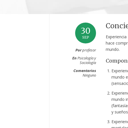
Conci
30
Experiencia
SEP
hace compre
mundo.
Por
profesor
En
Psicología y
Compone
Sociología
Comentarios
Experienc
Ninguno
mundo ex
(sensaci
Experienc
mundo in
(fantasía
y sueños
Experien
mentales