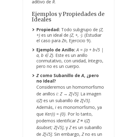
aditivo de
R
.
Ejemplos y Propiedades de
Ideales
Propiedad:
Todo subgrupo de
(Z,
+)
es un ideal de
(Z, +, ·)
. (Estudiar
el caso para
Z
n
, Ejercicio 9).
Ejemplo de Anillo:
A = {a + b√5 |
a, b ∈ Z}
. Este es un anillo
conmutativo, con unidad, íntegro,
pero no es un cuerpo.
Z
como Subanillo de
A
, ¿pero
no Ideal?
Consideremos un homomorfismo
de anillos
i: Z → Z[√5]
. La imagen
i(Z)
es un subanillo de
Z[√5]
.
Además,
i
es monomorfismo, ya
que
Ker(i) = {0}
. Por lo tanto,
podemos identificar
Z ≡ i(Z)
&subset; Z[√5]
, y
Z
es un subanillo
de
Z[√5]
. Sin embargo,
Z
no es un