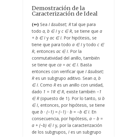
Demostración de la
Caracterización de Ideal
(⇐)
Sea
I &subset; R
tal que para
todo
a, b ∈ I
y
c ∈ R
, se tiene que
a
+ b ∈ I
y
ac ∈ I
. Por hipótesis, se
tiene que para todo
a ∈ I
y todo
c ∈
R
, entonces
ac ∈ I
. Por la
conmutatividad del anillo, también
se tiene que
ca = ac ∈ I
. Basta
entonces con verificar que
I &subset;
R
es un subgrupo aditivo. Sean
a, b
∈ I
. Como
R
es un anillo con unidad,
dado
1 = 1
R
∈ R
, existe también
−1
∈ R
(opuesto de 1). Por lo tanto, si
b
∈ I
, entonces, por hipótesis, se tiene
que
b · (−1) = (−1) · b = −b ∈ I
. En
consecuencia, por hipótesis,
a − b =
a + (−b) ∈ I
y, por la caracterización
de los subgrupos,
I
es un subgrupo