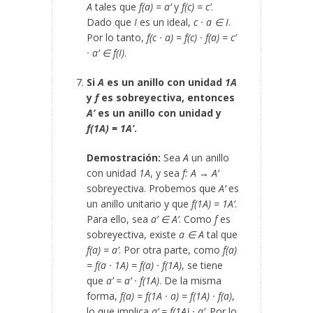
A
tales que
f(a) = a’
y
f(c) = c’
.
Dado que
I
es un ideal,
c · a ∈ I
.
Por lo tanto,
f(c · a) = f(c) · f(a) = c’
· a’ ∈ f(I)
.
Si
A
es un anillo con unidad
1
A
y
f
es sobreyectiva, entonces
A’
es un anillo con unidad y
f(1
A
) = 1
A’
.
Demostración:
Sea
A
un anillo
con unidad
1
A
, y sea
f: A → A’
sobreyectiva. Probemos que
A’
es
un anillo unitario y que
f(1
A
) = 1
A’
.
Para ello, sea
a’ ∈ A’
. Como
f
es
sobreyectiva, existe
a ∈ A
tal que
f(a) = a’
. Por otra parte, como
f(a)
= f(a · 1
A
) = f(a) · f(1
A
)
, se tiene
que
a’ = a’ · f(1
A
)
. De la misma
forma,
f(a) = f(1
A
· a) = f(1
A
) · f(a)
,
lo que implica
a’ = f(1
A
) · a’
. Por lo