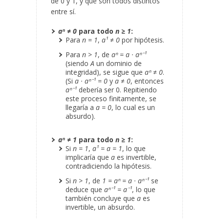
de 0 y 1, y que son todos distintos
entre sí.
aⁿ ≠ 0
para todo
n ≥ 1
:
Para
n = 1
,
a¹ ≠ 0
por hipótesis.
Para
n > 1
, de
aⁿ = a · aⁿ⁻¹
(siendo
A
un dominio de
integridad), se sigue
que
aⁿ ≠ 0
.
(Si
a · aⁿ⁻¹ = 0
y
a ≠ 0
, entonces
aⁿ⁻¹
debería ser 0. Repitiendo
este proceso finitamente, se
llegaría a
a = 0
, lo cual es un
absurdo).
aⁿ ≠ 1
para todo
n ≥ 1
:
Si
n = 1
,
a¹ = a = 1
, lo que
implicaría que
a
es invertible,
contradiciendo la hipótesis.
Si
n > 1
, de
1 = aⁿ = a · aⁿ⁻¹
se
deduce que
aⁿ⁻¹ = a⁻¹
, lo que
también concluye que
a
es
invertible, un absurdo.