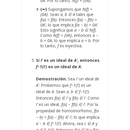
0
A
. Por lo tanto,
N(f) = {0
A
}
.
(⇐)
Supongamos que
N(f) =
{0
A
}
. Sean
a, b ∈ A
tales que
f(a) = f(b)
. Entonces
f(a) − f(b) =
0
A’
, lo que implica
f(a − b) = 0
A’
.
Esto significa que
a − b ∈ N(f)
.
Como
N(f) = {0
A
}
, entonces
a −
b = 0
A
, lo que implica
a = b
. Por
lo tanto,
f
es inyectiva.
Si
I’
es un ideal de
A’
, entonces
f
−1
(I’)
es un ideal de
A
.
Demostración:
Sea
I’
un ideal de
A’
. Probemos que
f
−1
(I’)
es un
ideal de
A
. Sean
a, b ∈ f
−1
(I’)
.
Entonces
f(a) ∈ I’
y
f(b) ∈ I’
. Como
I’
es un ideal,
f(a) − f(b) ∈ I’
. Por la
propiedad de homomorfismo,
f(a
− b) = f(a) − f(b) ∈ I’
, lo que implica
a − b ∈ f
−1
(I’)
. Ahora, sea
c ∈ A
y
a ∈ f
−1
(I’)
. Entonces
f(c) ∈ A’
y
f(a)