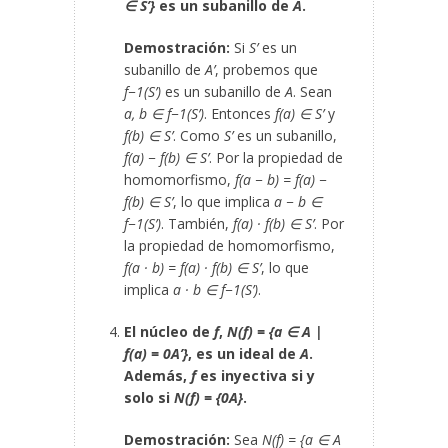
∈ S’}
es un subanillo de
A
.
Demostración:
Si
S’
es un
subanillo de
A’
, probemos que
f
−1
(S’)
es un subanillo de
A
. Sean
a, b ∈ f
−1
(S’)
. Entonces
f(a) ∈ S’
y
f(b) ∈ S’
. Como
S’
es un subanillo,
f(a) − f(b) ∈ S’
. Por la propiedad de
homomorfismo,
f(a − b) = f(a) −
f(b) ∈ S’
, lo que implica
a − b ∈
f
−1
(S’)
. También,
f(a) · f(b) ∈ S’
. Por
la propiedad de homomorfismo,
f(a · b) = f(a) · f(b) ∈ S’
, lo que
implica
a · b ∈ f
−1
(S’)
.
El núcleo de
f
,
N(f) = {a ∈ A |
f(a) = 0
A’
}
, es un ideal de
A
.
Además,
f
es inyectiva si y
solo si
N(f) = {0
A
}
.
Demostración:
Sea
N(f) = {a ∈ A