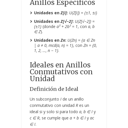
Anillos Específicos
Unidades en
Z[i]
:
U(Z[i]) = {±1, ±i}
Unidades en
Z[√−2]
:
U(Z[√−2]) =
{±1}
(donde
a² + 2b² = 1
, con
a, b
∈ Z
).
Unidades en
Z
n
:
U(Z
n
) = {a ∈ Z
n
| a ≠ 0, mcd(a, n) = 1}
, con
Z
n
= {0,
1, 2, …, n − 1}
.
Ideales en Anillos
Conmutativos con
Unidad
Definición de Ideal
Un subconjunto
I
de un anillo
conmutativo con unidad
R
es un
ideal si y solo si para todo
a, b ∈ I
y
c ∈ R
, se cumple que
a + b ∈ I
y
ac
∈ I
.