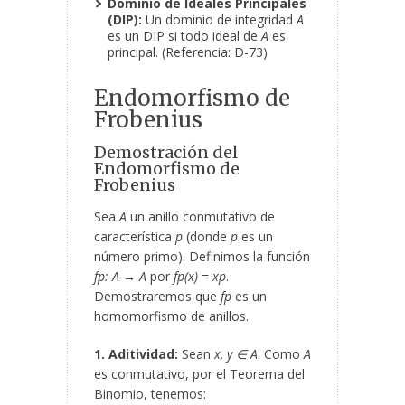
Dominio de Ideales Principales
(DIP):
Un dominio de integridad
A
es un DIP si todo ideal de
A
es
principal. (Referencia: D-73)
Endomorfismo de
Frobenius
Demostración del
Endomorfismo de
Frobenius
Sea
A
un anillo conmutativo de
característica
p
(donde
p
es un
número primo). Definimos la función
f
p
: A → A
por
f
p
(x) = x
p
.
Demostraremos que
f
p
es un
homomorfismo de anillos.
1. Aditividad:
Sean
x, y ∈ A
. Como
A
es conmutativo, por el Teorema del
Binomio, tenemos: