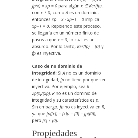
f
p
(x) = x
p
= 0
para algún
x ∈ Ker(f
p
)
,
con
x ≠ 0
, como
A
es un dominio,
entonces
x
p
= x · x
p−1
= 0
implica
x
p−1
= 0
. Repitiendo este proceso,
se llegaría en un número finito de
pasos a que
x = 0
, lo cual es un
absurdo. Por lo tanto,
Ker(f
p
) = {0}
y
f
p
es inyectiva.
Caso de no dominio de
integridad:
Si
A
no es un dominio
de integridad,
f
p
no tiene por qué ser
inyectiva. Por ejemplo, sea
R =
Z
p
[x]/(x
p
)
.
R
no es un dominio de
integridad y su característica es
p
.
Sin embargo,
f
p
no es inyectiva en
R
,
ya que
f
p
([x]) = [x]
p
= [0] = f
p
([0])
,
pero
[x] ≠ [0]
.
Propiedades