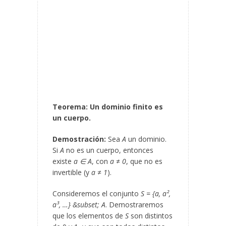
Teorema: Un dominio finito es
un cuerpo.
Demostración:
Sea
A
un dominio.
Si
A
no es un cuerpo, entonces
existe
a ∈ A
, con
a ≠ 0
, que no es
invertible (y
a ≠ 1
).
Consideremos el conjunto
S = {a, a²,
a³, …} &subset; A
. Demostraremos
que los elementos de
S
son distintos