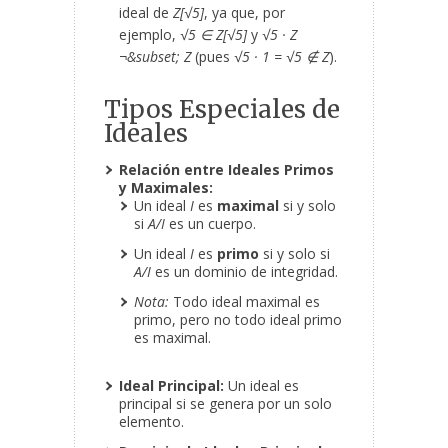
ideal de
Z[√5]
, ya que, por
ejemplo,
√5 ∈ Z[√5]
y
√5 · Z
¬&subset; Z
(pues
√5 · 1 = √5 ∉ Z
).
Tipos Especiales de
Ideales
Relación entre Ideales Primos
y Maximales:
Un ideal
I
es
maximal
si y solo
si
A/I
es un cuerpo.
Un ideal
I
es
primo
si y solo si
A/I
es un dominio de integridad.
Nota:
Todo ideal maximal es
primo, pero no todo ideal primo
es maximal.
Ideal Principal:
Un ideal es
principal si se genera por un solo
elemento.