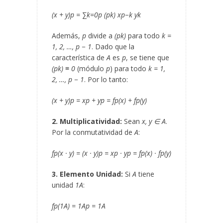
(x + y)
p
= ∑
k=0
p
(
p
k
) x
p−k
y
k
Además,
p
divide a
(
p
k
)
para todo
k =
1, 2, …, p − 1
. Dado que la
característica de
A
es
p
, se tiene que
(
p
k
) ≡ 0
(módulo
p
) para todo
k = 1,
2, …, p − 1
. Por lo tanto:
(x + y)
p
= x
p
+ y
p
= f
p
(x) + f
p
(y)
2. Multiplicatividad:
Sean
x, y ∈ A
.
Por la conmutatividad de
A
:
f
p
(x · y) = (x · y)
p
= x
p
· y
p
= f
p
(x) · f
p
(y)
3. Elemento Unidad:
Si
A
tiene
unidad
1
A
:
f
p
(1
A
) = 1
A
p
= 1
A