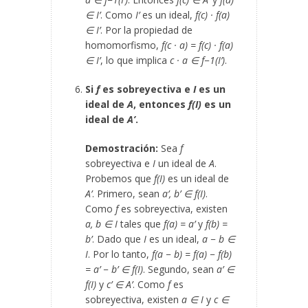
∈ I’
. Como
I’
es un ideal,
f(c) · f(a)
∈ I’
. Por la propiedad de
homomorfismo,
f(c · a) = f(c) · f(a)
∈ I’
, lo que implica
c · a ∈ f
−1
(I’)
.
Si
f
es sobreyectiva e
I
es un
ideal de
A
, entonces
f(I)
es un
ideal de
A’
.
Demostración:
Sea
f
sobreyectiva e
I
un ideal de
A
.
Probemos que
f(I)
es un ideal de
A’
. Primero, sean
a’, b’ ∈ f(I)
.
Como
f
es sobreyectiva, existen
a, b ∈ I
tales que
f(a) = a’
y
f(b) =
b’
. Dado que
I
es un ideal,
a − b ∈
I
. Por lo tanto,
f(a − b) = f(a) − f(b)
= a’ − b’ ∈ f(I)
. Segundo, sean
a’ ∈
f(I)
y
c’ ∈ A’
. Como
f
es
sobreyectiva, existen
a ∈ I
y
c ∈