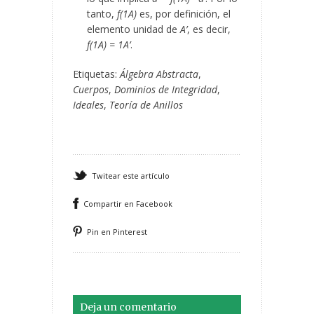
tanto,
f(1
A
)
es, por definición, el
elemento unidad de
A’
, es decir,
f(1
A
) = 1
A’
.
Etiquetas:
Álgebra Abstracta
,
Cuerpos
,
Dominios de Integridad
,
Ideales
,
Teoría de Anillos
Twitear este artículo
Compartir en Facebook
Pin en Pinterest
Deja un comentario