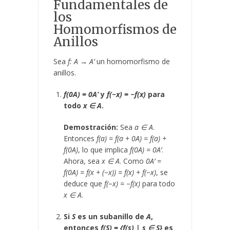
Fundamentales de
los
Homomorfismos de
Anillos
Sea
f: A → A’
un homomorfismo de
anillos.
f(0
A
) = 0
A’
y
f(−x) = −f(x)
para
todo
x ∈ A
.
Demostración:
Sea
a ∈ A
.
Entonces
f(a) = f(a + 0
A
) = f(a) +
f(0
A
)
, lo que implica
f(0
A
) = 0
A’
.
Ahora, sea
x ∈ A
. Como
0
A’
=
f(0
A
) = f(x + (−x)) = f(x) + f(−x)
, se
deduce que
f(−x) = −f(x)
para todo
x ∈ A
.
Si
S
es un subanillo de
A
,
entonces
f(S) = {f(s) | s ∈ S}
es