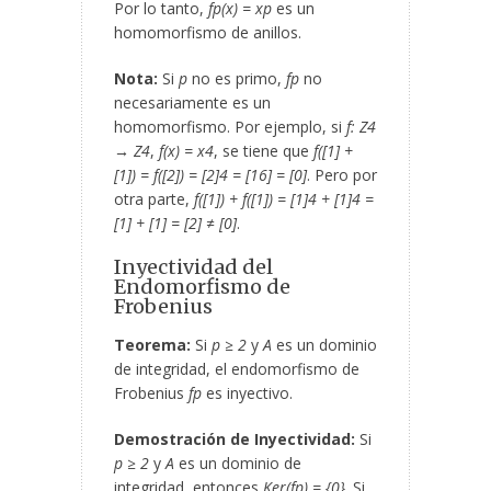
Por lo tanto,
f
p
(x) = x
p
es un
homomorfismo de anillos.
Nota:
Si
p
no es primo,
f
p
no
necesariamente es un
homomorfismo. Por ejemplo, si
f: Z
4
→ Z
4
,
f(x) = x
4
, se tiene que
f([1] +
[1]) = f([2]) = [2]
4
= [16] = [0]
. Pero por
otra parte,
f([1]) + f([1]) = [1]
4
+ [1]
4
=
[1] + [1] = [2] ≠ [0]
.
Inyectividad del
Endomorfismo de
Frobenius
Teorema:
Si
p ≥ 2
y
A
es un dominio
de integridad, el endomorfismo de
Frobenius
f
p
es inyectivo.
Demostración de Inyectividad:
Si
p ≥ 2
y
A
es un dominio de
integridad, entonces
Ker(f
p
) = {0}
. Si