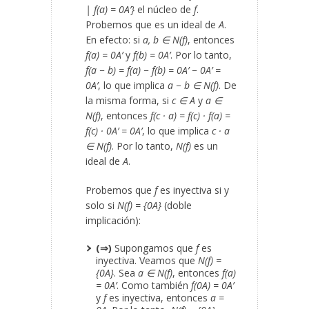
| f(a) = 0
A’
}
el núcleo de
f
.
Probemos que es un ideal de
A
.
En efecto: si
a, b ∈ N(f)
, entonces
f(a) = 0
A’
y
f(b) = 0
A’
. Por lo tanto,
f(a − b) = f(a) − f(b) = 0
A’
− 0
A’
=
0
A’
, lo que implica
a − b ∈ N(f)
. De
la misma forma, si
c ∈ A
y
a ∈
N(f)
, entonces
f(c · a) = f(c) · f(a) =
f(c) · 0
A’
= 0
A’
, lo que implica
c · a
∈ N(f)
. Por lo tanto,
N(f)
es un
ideal de
A
.
Probemos que
f
es inyectiva si y
solo si
N(f) = {0
A
}
(doble
implicación):
(⇒)
Supongamos que
f
es
inyectiva. Veamos que
N(f) =
{0
A
}
. Sea
a ∈ N(f)
, entonces
f(a)
= 0
A’
. Como también
f(0
A
) = 0
A’
y
f
es inyectiva, entonces
a =