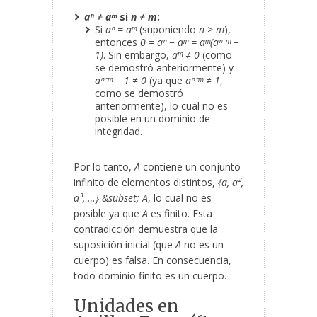
aⁿ ≠ aᵐ
si
n ≠ m
:
Si
aⁿ = aᵐ
(suponiendo
n > m
),
entonces
0 = aⁿ − aᵐ = aᵐ(aⁿ⁻ᵐ −
1)
. Sin embargo,
aᵐ ≠ 0
(como
se demostró anteriormente) y
aⁿ⁻ᵐ − 1 ≠ 0
(ya que
aⁿ⁻ᵐ ≠ 1
,
como se demostró
anteriormente), lo cual no es
posible en un dominio de
integridad.
Por lo tanto,
A
contiene un conjunto
infinito de elementos distintos,
{a, a²,
a³, …} &subset; A
, lo cual no es
posible ya que
A
es finito. Esta
contradicción demuestra que la
suposición inicial (que
A
no es un
cuerpo) es falsa. En consecuencia,
todo dominio finito es un cuerpo.
Unidades en