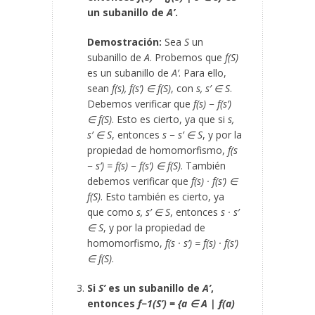
un subanillo de
A’
.
Demostración:
Sea
S
un
subanillo de
A
. Probemos que
f(S)
es un subanillo de
A’
. Para ello,
sean
f(s), f(s’) ∈ f(S)
, con
s, s’ ∈ S
.
Debemos verificar que
f(s) − f(s’)
∈ f(S)
. Esto es cierto, ya que si
s,
s’ ∈ S
, entonces
s − s’ ∈ S
, y por la
propiedad de homomorfismo,
f(s
− s’) = f(s) − f(s’) ∈ f(S)
. También
debemos verificar que
f(s) · f(s’) ∈
f(S)
. Esto también es cierto, ya
que como
s, s’ ∈ S
, entonces
s · s’
∈ S
, y por la propiedad de
homomorfismo,
f(s · s’) = f(s) · f(s’)
∈ f(S)
.
Si
S’
es un subanillo de
A’
,
entonces
f
−1
(S’) = {a ∈ A | f(a)