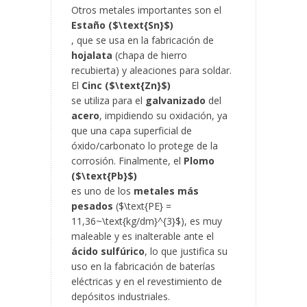
Otros metales importantes son el
Estaño ($\text{Sn}$)
, que se usa en la fabricación de
hojalata
(chapa de hierro
recubierta) y aleaciones para soldar.
El
Cinc ($\text{Zn}$)
se utiliza para el
galvanizado
del
acero
, impidiendo su oxidación, ya
que una capa superficial de
óxido/carbonato lo protege de la
corrosión. Finalmente, el
Plomo
($\text{Pb}$)
es uno de los
metales más
pesados
($\text{PE} =
11,36~\text{kg/dm}^{3}$), es muy
maleable y es inalterable ante el
ácido sulfúrico
, lo que justifica su
uso en la fabricación de baterías
eléctricas y en el revestimiento de
depósitos industriales.