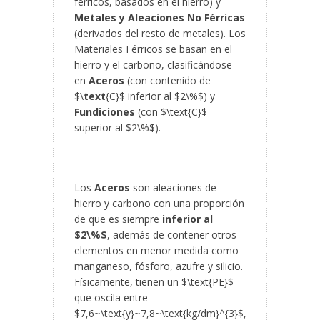
férricos, basados en el hierro) y
Metales y Aleaciones No Férricas
(derivados del resto de metales). Los
Materiales Férricos se basan en el
hierro y el carbono, clasificándose
en
Aceros
(con contenido de
$\
text
{C}$ inferior al $2\%$) y
Fundiciones
(con $\text{C}$
superior al $2\%$).
Los
Aceros
son aleaciones de
hierro y carbono con una proporción
de que es siempre
inferior al
$2\%$
, además de contener otros
elementos en menor medida como
manganeso, fósforo, azufre y silicio.
Físicamente, tienen un $\text{PE}$
que oscila entre
$7,6~\text{y}~7,8~\text{kg/dm}^{3}$,