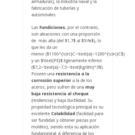
armaduras), la industria naval y la
fabricación de tuberías y
automóviles.
Las
Fundiciones
, por el contrario,
son aleaciones con una proporción
de más alta (del $1,7$ al $5\%$), lo
que les da un
menor ($1100^{\circ}C~\text{a}~1200^{\circ}C$)
y un $\text{PE}$ ligeramente inferior
($7,2~\text{a}~7,5~\text{kg/dm}^3$).
Poseen una
resistencia a la
corrosión superior
a la de los
aceros, pero sufren de una
muy
baja resistencia al choque
(resiliencia) y baja ductilidad. Su
propiedad tecnológica principal es su
excelente
Colabilidad
(facilidad para
ser fundidas y obtener piezas por
moldeo), siendo esta su aplicación
fundamental. A diferencia de los