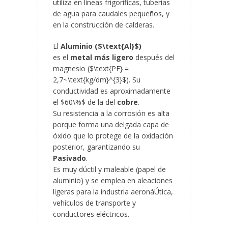
utiliza en líneas frigoríficas, tuberías
de agua para caudales pequeños, y
en la construcción de calderas.
El
Aluminio ($\text{Al}$)
es el
metal más ligero
después del
magnesio ($\text{PE} =
2,7~\text{kg/dm}^{3}$). Su
conductividad es aproximadamente
el $60\%$ de la del
cobre
.
Su resistencia a la corrosión es alta
porque forma una delgada capa de
óxido que lo protege de la oxidación
posterior, garantizando su
Pasivado
.
Es muy dúctil y maleable (papel de
aluminio) y se emplea en aleaciones
ligeras para la industria aeronáÚtica,
vehículos de transporte y
conductores eléctricos.