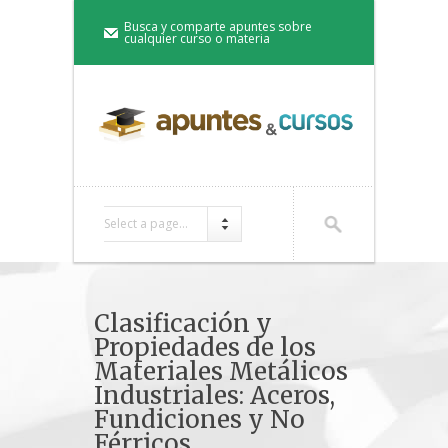
Busca y comparte apuntes sobre
cualquier curso o materia
Select a page...
Clasificación y
Propiedades de los
Materiales Metálicos
Industriales: Aceros,
Fundiciones y No
Férricos