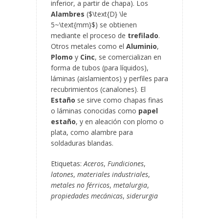
inferior, a partir de chapa). Los
Alambres
($\text{D} \le
5~\text{mm}$) se obtienen
mediante el proceso de
trefilado
.
Otros metales como el
Aluminio
,
Plomo
y
Cinc
, se comercializan en
forma de tubos (para líquidos),
láminas (aislamientos) y perfiles para
recubrimientos (canalones). El
Estaño
se sirve como chapas finas
o láminas conocidas como
papel
estaño
, y en aleación con plomo o
plata, como alambre para
soldaduras blandas.
Etiquetas:
Aceros
,
Fundiciones
,
latones
,
materiales industriales
,
metales no férricos
,
metalurgia
,
propiedades mecánicas
,
siderurgia