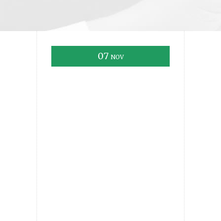
07
NOV