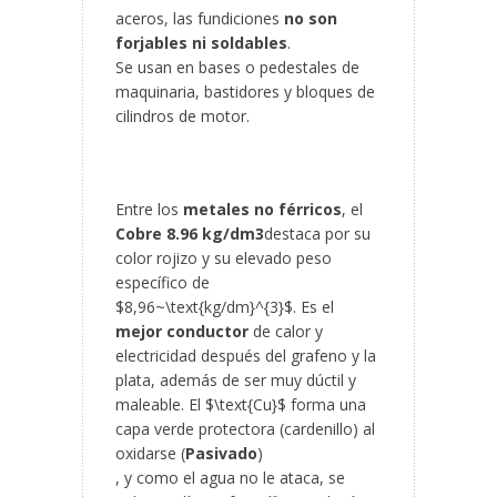
aceros, las fundiciones
no son
forjables ni soldables
.
Se usan en bases o pedestales de
maquinaria, bastidores y bloques de
cilindros de motor.
Entre los
metales no férricos
, el
Cobre 8.96 kg/dm3
destaca por su
color rojizo y su elevado peso
específico de
$8,96~\text{kg/dm}^{3}$. Es el
mejor conductor
de calor y
electricidad después del grafeno y la
plata, además de ser muy dúctil y
maleable. El $\text{Cu}$ forma una
capa verde protectora (cardenillo) al
oxidarse (
Pasivado
)
, y como el agua no le ataca, se