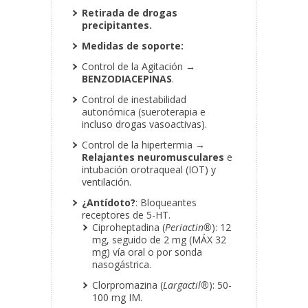
Retirada de drogas
precipitantes.
Medidas de soporte:
Control de la Agitación →
BENZODIACEPINAS
.
Control de inestabilidad
autonómica (sueroterapia e
incluso drogas vasoactivas).
Control de la hipertermia →
Relajantes neuromusculares
e
intubación orotraqueal (IOT) y
ventilación.
¿Antídoto?
: Bloqueantes
receptores de 5-HT.
Ciproheptadina (
Periactin®
): 12
mg, seguido de 2 mg (MÁX 32
mg) vía oral o por sonda
nasogástrica.
Clorpromazina (
Largactil®
): 50-
100 mg IM.