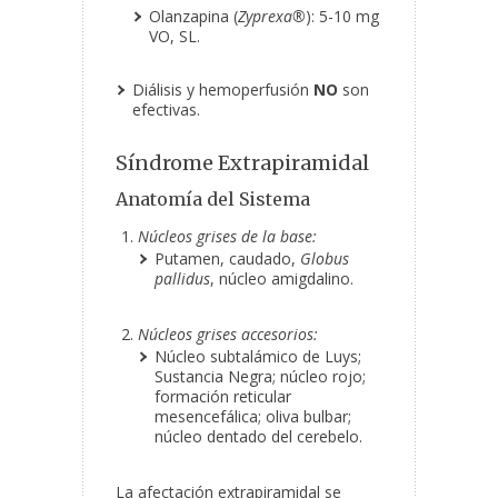
Olanzapina (
Zyprexa®
): 5-10 mg
VO, SL.
Diálisis y hemoperfusión
NO
son
efectivas.
Síndrome Extrapiramidal
Anatomía del Sistema
Núcleos grises de la base:
Putamen, caudado,
Globus
pallidus
, núcleo amigdalino.
Núcleos grises accesorios:
Núcleo subtalámico de Luys;
Sustancia Negra; núcleo rojo;
formación reticular
mesencefálica; oliva bulbar;
núcleo dentado del cerebelo.
La afectación extrapiramidal se