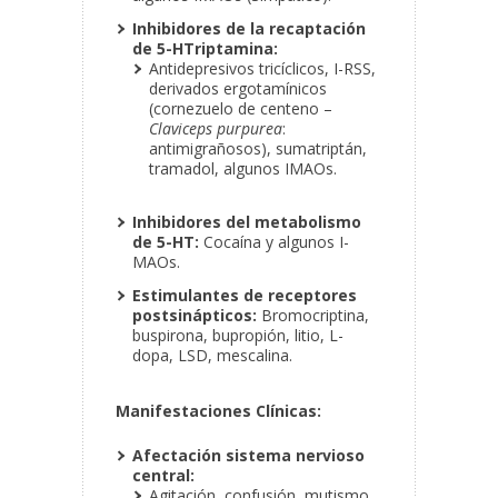
Inhibidores de la recaptación
de 5-HTriptamina:
Antidepresivos tricíclicos, I-RSS,
derivados ergotamínicos
(cornezuelo de centeno –
Claviceps purpurea
:
antimigrañosos), sumatriptán,
tramadol, algunos IMAOs.
Inhibidores del metabolismo
de 5-HT:
Cocaína y algunos I-
MAOs.
Estimulantes de receptores
postsinápticos:
Bromocriptina,
buspirona, bupropión, litio, L-
dopa, LSD, mescalina.
Manifestaciones Clínicas:
Afectación sistema nervioso
central:
Agitación, confusión, mutismo,