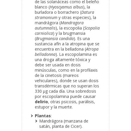
de las solanáceas como el beleño
blanco (
Hyoscyamus albus
), la
burladora o borrachero (
Datura
stramonium
y otras especies), la
mandrágora (
Mandragora
autumnalis
), la escopolia (
Scopolia
carniolica
) y la brugmansia
(
Brugmansia candida
). Es una
sustancia afín a la atropina que se
encuentra en la belladona (
Atropa
belladonna
). La escopolamina es
una droga altamente tóxica y
debe ser usada en dosis
minúsculas, como en la profilaxis
de la cinetosis (mareos
vehiculares), donde se usan dosis
transdérmicas que no superan los
330 µg cada día. Una sobredosis
por escopolamina puede causar
delirio
, otras psicosis, parálisis,
estupor y la muerte.
Plantas
:
Mandrágora (manzana de
satán, planta de Cicer).