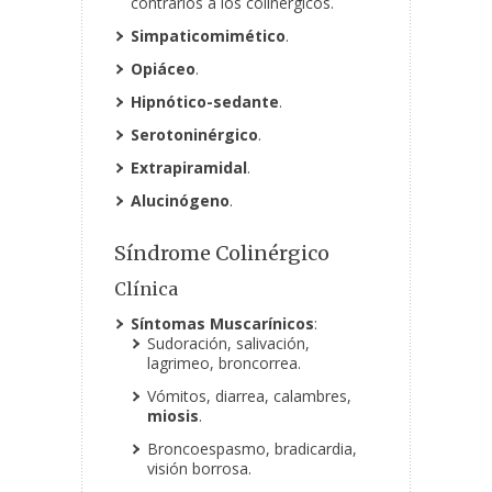
contrarios a los colinérgicos.
Simpaticomimético
.
Opiáceo
.
Hipnótico-sedante
.
Serotoninérgico
.
Extrapiramidal
.
Alucinógeno
.
Síndrome Colinérgico
Clínica
Síntomas Muscarínicos
:
Sudoración, salivación,
lagrimeo, broncorrea.
Vómitos, diarrea, calambres,
miosis
.
Broncoespasmo, bradicardia,
visión borrosa.