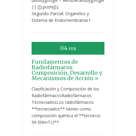
(adsbygoogle = window.adsbygoogle
|| []).push({});
Segundo Parcial: Organelos y
Sistema de Endomembranas1.
04
FEB
Fundamentos de
Radiofármacos:
Composición, Desarrollo y
Mecanismos de Acción »
Clasificación y Composición de los
RadiofármacosRadiofármacos
TecneciadosLos radiofármacos
**tecneciados** tienen como
composición química el **tecnecio
99 (99mTc)**.