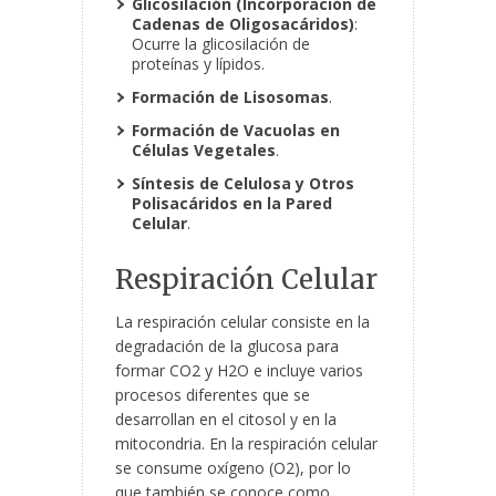
Glicosilación (Incorporación de
Cadenas de Oligosacáridos)
:
Ocurre la glicosilación de
proteínas y lípidos.
Formación de Lisosomas
.
Formación de Vacuolas en
Células Vegetales
.
Síntesis de Celulosa y Otros
Polisacáridos en la Pared
Celular
.
Respiración Celular
La respiración celular consiste en la
degradación de la glucosa para
formar CO
2
y H
2
O e incluye varios
procesos diferentes que se
desarrollan en el citosol y en la
mitocondria. En la respiración celular
se consume oxígeno (O
2
), por lo
que también se conoce como