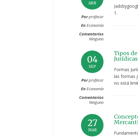
ABR
(adsbygoogl
1.
Por
profesor
En
Economía
Comentarios
Ninguno
Tipos de
04
Jurídica
SEP
Formas Jurí
las formas j
Por
profesor
no está limi
En
Economía
Comentarios
Ninguno
Concepto
27
Mercanti
MAR
Fundamentos