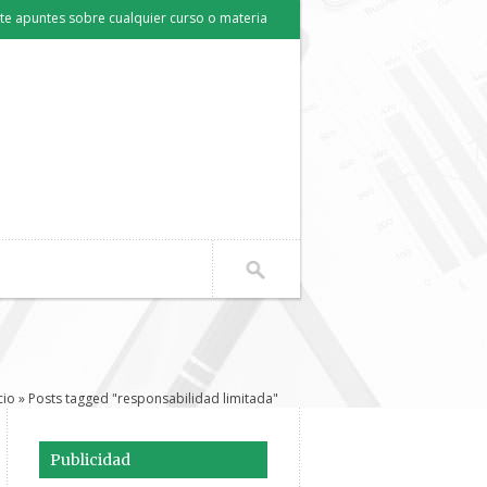
e apuntes sobre cualquier curso o materia
cio
» Posts tagged "responsabilidad limitada"
Publicidad