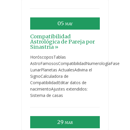
05
MAY
Compatibilidad
Astrológica de Pareja por
Sinastría »
HoróscoposTablas
AstroFamososCompatibilidadNumerologíaFase
LunarPlanetas ActualesAdivina el
SignoCalculadora de
CompatibilidadEditar datos de
nacimientoAjustes extendidos:
Sistema de casas
29
MAR